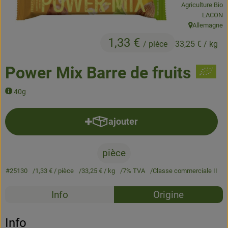
Agriculture Bio
, Autorité
LACON
Produits de boulangerie
Allemagne
, Origine:
Produits naturels
1,33 €
/ pièce
33,25 €
/ kg
Boissons
Power Mix Barre de fruits
Bons d'achat & idées cadeaux
40g
Livraison
ajouter
Ajouter le produit au panier
Qui sommes nous
pièce
Nouveau
#25130
1,33 €
/ pièce
33,25 €
/ kg
7% TVA
Classe commerciale II
Recettes
Info
Origine
Aucune 
Découvrez des recettes adaptées
Info