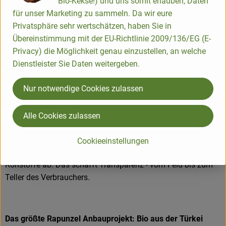
Bio-Kekse!) und uns somit erlauben, Daten
Produktqualität steht bei Rapunzel an erster Stelle. Das
für unser Marketing zu sammeln. Da wir eure
Qualitätssicherungs-Team nimmt daher eine
Privatsphäre sehr wertschätzen, haben Sie in
Schlüsselposition im Unternehmen ein. Die Kontrollen der
Übereinstimmung mit der EU-Richtlinie 2009/136/EG (E-
Rohstoffe beginnen bereits auf dem Feld. Bei Wareneingang
Privacy) die Möglichkeit genau einzustellen, an welche
werden alle Rohstoffe und Produkte beprobt. Zusätzlich
Dienstleister Sie Daten weitergeben.
werden sie durch anerkannte externe Labors unabhängig
analysiert.
Nur notwendige Cookies zulassen
Wie schon zu Beginn liegen Rapunzel auch heute die
persönlichen Kontakte zu den Lieferanten und langfristige
Alle Cookies zulassen
Partnerschaften besonders am Herzen. Besuche vor Ort,
Beratung durch eigene Agrar-Ingenieure und der rege
Cookieeinstellungen
Austausch miteinander sichern die einwandfreie Qualität der
Rohstoffe ab. Das schafft Transparenz - vom Feld bis zum
Teller des Verbrauchers.
Das größte Rapunzel Anbauprojekt: Bio aus der Türkei