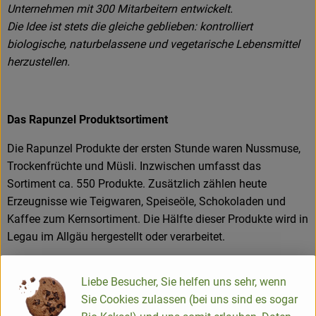
Unternehmen mit 300 Mitarbeitern entwickelt.
Die Idee ist stets die gleiche geblieben: kontrolliert
biologische, naturbelassene und vegetarische Lebensmittel
herzustellen.
Das Rapunzel Produktsortiment
Die Rapunzel Produkte der ersten Stunde waren Nussmuse,
Trockenfrüchte und Müsli. Inzwischen umfasst das
Sortiment ca. 550 Produkte. Zusätzlich zählen heute
Erzeugnisse wie Teigwaren, Speiseöle, Schokoladen und
Kaffee zum Kernsortiment. Die Hälfte dieser Produkte wird in
Legau im Allgäu hergestellt oder verarbeitet.
Liebe Besucher, Sie helfen uns sehr, wenn
Produkte in bester Bio-Qualität
Sie Cookies zulassen (bei uns sind es sogar