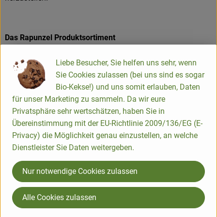
Das Rapunzel Produktsortiment
Die Rapunzel Produkte der ersten Stunde waren Nussmuse,
Liebe Besucher, Sie helfen uns sehr, wenn
Trockenfrüchte und Müsli. Inzwischen umfasst das
Sie Cookies zulassen (bei uns sind es sogar
Sortiment ca. 550 Produkte. Zusätzlich zählen heute
Bio-Kekse!) und uns somit erlauben, Daten
Erzeugnisse wie Teigwaren, Speiseöle, Schokoladen und
für unser Marketing zu sammeln. Da wir eure
Kaffee zum Kernsortiment. Die Hälfte dieser Produkte wird in
Privatsphäre sehr wertschätzen, haben Sie in
Legau im Allgäu hergestellt oder verarbeitet.
Übereinstimmung mit der EU-Richtlinie 2009/136/EG (E-
Privacy) die Möglichkeit genau einzustellen, an welche
Dienstleister Sie Daten weitergeben.
Produkte in bester Bio-Qualität
Nur notwendige Cookies zulassen
Produktqualität steht bei Rapunzel an erster Stelle. Das
Qualitätssicherungs-Team nimmt daher eine
Alle Cookies zulassen
Schlüsselposition im Unternehmen ein. Die Kontrollen der
Rohstoffe beginnen bereits auf dem Feld. Bei Wareneingang