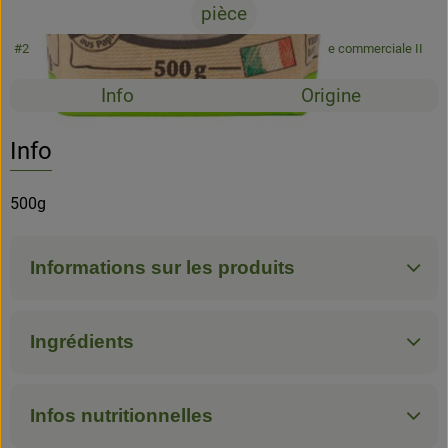
pièce
#26004
4,15 €
/ pièce
8,30 €
/ kg
7% TVA
Classe commerciale II
Recettes
Info
Origine
Aucune 
Découvrez des recettes adaptées
Info
500g
Informations sur les produits
Ingrédients
Infos nutritionnelles