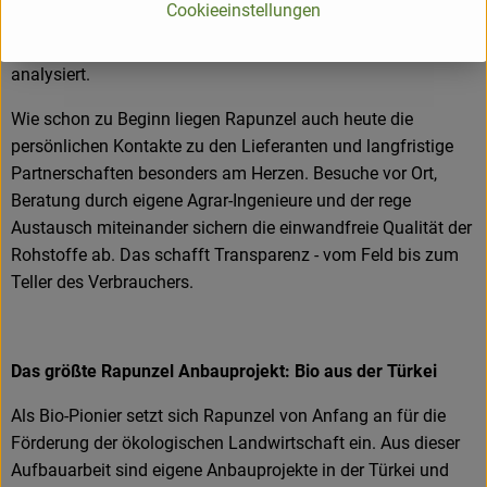
Cookieeinstellungen
werden alle Rohstoffe und Produkte beprobt. Zusätzlich
werden sie durch anerkannte externe Labors unabhängig
analysiert.
Wie schon zu Beginn liegen Rapunzel auch heute die
persönlichen Kontakte zu den Lieferanten und langfristige
Partnerschaften besonders am Herzen. Besuche vor Ort,
Beratung durch eigene Agrar-Ingenieure und der rege
Austausch miteinander sichern die einwandfreie Qualität der
Rohstoffe ab. Das schafft Transparenz - vom Feld bis zum
Teller des Verbrauchers.
Das größte Rapunzel Anbauprojekt: Bio aus der Türkei
Als Bio-Pionier setzt sich Rapunzel von Anfang an für die
Förderung der ökologischen Landwirtschaft ein. Aus dieser
Aufbauarbeit sind eigene Anbauprojekte in der Türkei und