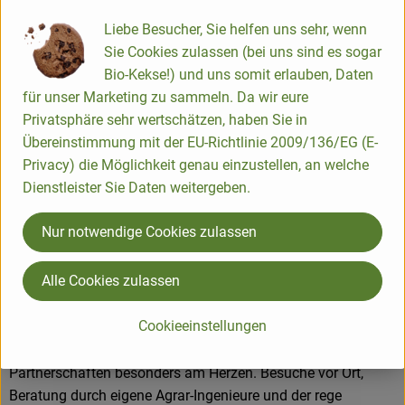
Kaffee zum Kernsortiment. Die Hälfte dieser Produkte wird in
Liebe Besucher, Sie helfen uns sehr, wenn
Legau im Allgäu hergestellt oder verarbeitet.
Sie Cookies zulassen (bei uns sind es sogar
Bio-Kekse!) und uns somit erlauben, Daten
für unser Marketing zu sammeln. Da wir eure
Produkte in bester Bio-Qualität
Privatsphäre sehr wertschätzen, haben Sie in
Übereinstimmung mit der EU-Richtlinie 2009/136/EG (E-
Produktqualität steht bei Rapunzel an erster Stelle. Das
Privacy) die Möglichkeit genau einzustellen, an welche
Qualitätssicherungs-Team nimmt daher eine
Dienstleister Sie Daten weitergeben.
Schlüsselposition im Unternehmen ein. Die Kontrollen der
Rohstoffe beginnen bereits auf dem Feld. Bei Wareneingang
Nur notwendige Cookies zulassen
werden alle Rohstoffe und Produkte beprobt. Zusätzlich
werden sie durch anerkannte externe Labors unabhängig
Alle Cookies zulassen
analysiert.
Cookieeinstellungen
Wie schon zu Beginn liegen Rapunzel auch heute die
persönlichen Kontakte zu den Lieferanten und langfristige
Partnerschaften besonders am Herzen. Besuche vor Ort,
Beratung durch eigene Agrar-Ingenieure und der rege