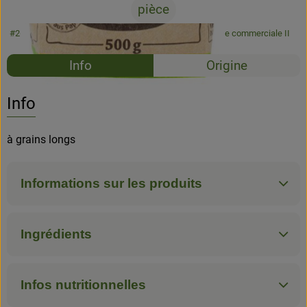
pièce
#26046
4,15 €
/ pièce
8,30 €
/ kg
7% TVA
Classe commerciale II
Recettes
Info
Origine
Aucune 
Découvrez des recettes adaptées
Info
à grains longs
Informations sur les produits
Ingrédients
Infos nutritionnelles