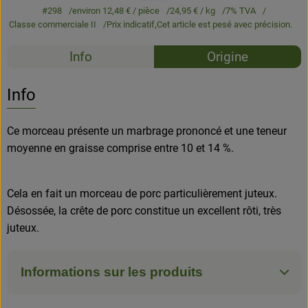
#298
environ 12,48 €
/ pièce
24,95 €
/ kg
7% TVA
Classe commerciale II
Prix indicatif,
Cet article est pesé avec précision.
Recettes
Info
Origine
Aucune 
Découvrez des recettes adaptées
Info
Ce morceau présente un marbrage prononcé et une teneur
moyenne en graisse comprise entre 10 et 14 %.
Cela en fait un morceau de porc particulièrement juteux.
Désossée, la crête de porc constitue un excellent rôti, très
juteux.
Informations sur les produits