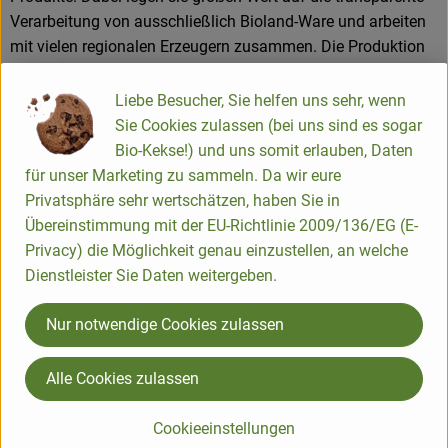
Verarbeitung von ausschließlich Bioland-Ware und arbeiten
mit vielen regionalen Erzeugern zusammen. Die Produktion
vor Ort mit den eigenen Teams bietet eine große
Zuverlässigkeit an Qualität und Frische.
Liebe Besucher, Sie helfen uns sehr, wenn
Mit ca. 100 Mitarbeiter*innen betreiben sie auf dem
Sie Cookies zulassen (bei uns sind es sogar
gewachsenen Hof im Ostertal die Bioland-Metzgerei, die
Bio-Kekse!) und uns somit erlauben, Daten
Bioland-Käserei, den Lieferservice "Biobus" , den
für unser Marketing zu sammeln. Da wir eure
onlinehandel "bio vom Bauernhof" , sowie 2 Verkaufsstellen.
Privatsphäre sehr wertschätzen, haben Sie in
Dies sind ein großes Naturkostgeschäft "Martinshof
Übereinstimmung mit der EU-Richtlinie 2009/136/EG (E-
Stadtladen" im Herzen der Hauptstadt Saarbrücken und ein
Privacy) die Möglichkeit genau einzustellen, an welche
kleinerer "Martinshof Hofladen" in St. Wendel. Die
Dienstleister Sie Daten weitergeben.
Martinshof-Produkte findet man in vielen
Naturkostgeschäften, in manchen Globus-und Edeka
Nur notwendige Cookies zulassen
Märkten und als französische Marke "ferme du bio" in
Bioläden in Frankreich.
Alle Cookies zulassen
Cookieeinstellungen