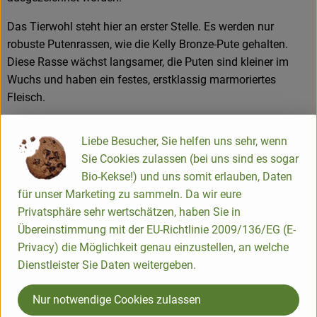
Das Tierwohl steht hier an erster Stelle. Es werden nur
robuste Putenrassen, wie die Kelly Bronze-Pute gehalten.
Diese Rasse wächst langsamer, die Puten sind kleiner im
Wuchs und haben ein festes, erstklassig marmoriertes
Fleisch.
Neben dem Bio-Futter spielt die Freilandhaltung eine große
Liebe Besucher, Sie helfen uns sehr, wenn
Rolle. Eine zufriedene Herde erreicht man durch viel
Sie Cookies zulassen (bei uns sind es sogar
Bewegung und Auslauf im Freien, viel Tageslicht und frische
Bio-Kekse!) und uns somit erlauben, Daten
Luft.
für unser Marketing zu sammeln. Da wir eure
Sie werden den Unterschied schmecken!
Privatsphäre sehr wertschätzen, haben Sie in
Übereinstimmung mit der EU-Richtlinie 2009/136/EG (E-
Privacy) die Möglichkeit genau einzustellen, an welche
Informations sur les produits
Dienstleister Sie Daten weitergeben.
Nur notwendige Cookies zulassen