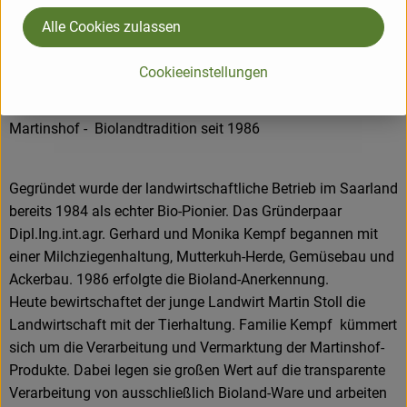
Origine
Alle Cookies zulassen
Hersteller: Martinshof
Cookieeinstellungen
Allemagne (Allemand)
Martinshof - Biolandtradition seit 1986
Gegründet wurde der landwirtschaftliche Betrieb im Saarland
bereits 1984 als echter Bio-Pionier. Das Gründerpaar
Dipl.Ing.int.agr. Gerhard und Monika Kempf begannen mit
einer Milchziegenhaltung, Mutterkuh-Herde, Gemüsebau und
Ackerbau. 1986 erfolgte die Bioland-Anerkennung.
Heute bewirtschaftet der junge Landwirt Martin Stoll die
Landwirtschaft mit der Tierhaltung. Familie Kempf kümmert
sich um die Verarbeitung und Vermarktung der Martinshof-
Produkte. Dabei legen sie großen Wert auf die transparente
Verarbeitung von ausschließlich Bioland-Ware und arbeiten