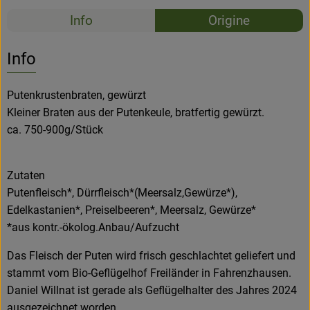
Recettes
Info
Origine
Aucune 
Découvrez des recettes adaptées
Info
Putenkrustenbraten, gewürzt
Kleiner Braten aus der Putenkeule, bratfertig gewürzt.
ca. 750-900g/Stück
Zutaten
Putenfleisch*, Dürrfleisch*(Meersalz,Gewürze*),
Edelkastanien*, Preiselbeeren*, Meersalz, Gewürze*
*aus kontr.-ökolog.Anbau/Aufzucht
Das Fleisch der Puten wird frisch geschlachtet geliefert und
stammt vom Bio-Geflügelhof Freiländer in Fahrenzhausen.
Daniel Willnat ist gerade als Geflügelhalter des Jahres 2024
ausgezeichnet worden.