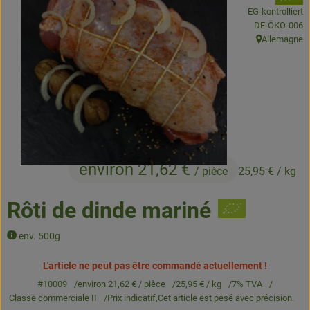
EG-kontrolliert
Produits de boulangerie
, Autorité de c
DE-ÖKO-006
Allemagne
, Origine:
Produits naturels
Boissons
Bons d'achat & idées cadeaux
Livraison
environ 21,62 €
/ pièce
25,95 €
/ kg
Qui sommes nous
Rôti de dinde mariné
Nouveau
env. 500g
L'article ne peut pas être commandé actuellement !
#10009
environ 21,62 €
/ pièce
25,95 €
/ kg
7% TVA
Classe commerciale II
Prix indicatif,
Cet article est pesé avec précision.