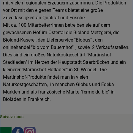
mit vielen regionalen Erzeugern zusammen. Die Produktion
vor Ort mit den eigenen Teams bietet eine große
Zuverlässigkeit an Qualität und Frische.
Mit ca. 100 Mitarbeiter*innen betreiben sie auf dem
gewachsenen Hof im Ostertal die Bioland-Metzgerei, die
Bioland-Käserei, den Lieferservice "Biobus" , den
onlinehandel "bio vom Bauernhof" , sowie 2 Verkaufsstellen.
Dies sind ein großes Naturkostgeschäft "Martinshof
Stadtladen" im Herzen der Hauptstadt Saarbrücken und ein
kleinerer "Martinshof Hofladen" in St. Wendel. Die
Martinshof-Produkte findet man in vielen
Naturkostgeschäften, in manchen Globus-und Edeka
Märkten und als französische Marke "ferme du bio" in
Bioläden in Frankreich.
Suivez-nous
Externer Link zu https://www.bioland.de/verbraucher
Externer Link zu https://www.facebook.com/martin
Externer Link zu https://www.instagram.com/b