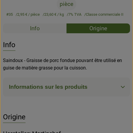
pièce
#35
2,95 €
/ pièce
23,60 €
/ kg
7% TVA
Classe commerciale II
Recettes
Info
Origine
Aucune 
Découvrez des recettes adaptées
Info
Saindoux - Graisse de porc fondue pouvant être utilisé en
guise de matière grasse pour la cuisson.
Informations sur les produits
Origine