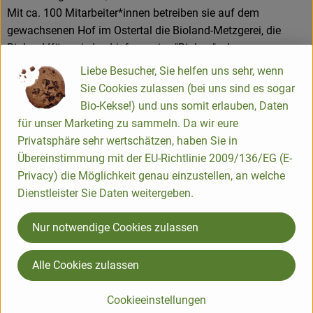
Mit ca. 100 Mitarbeiter*innen betreiben sie auf dem
gewachsenen Hof im Ostertal die Bioland-Metzgerei, die
Bioland-Käserei, den Lieferservice "Biobus" , den
onlinehandel "bio vom Bauernhof" , sowie 2 Verkaufsstellen.
Liebe Besucher, Sie helfen uns sehr, wenn
Dies sind ein großes Naturkostgeschäft "Martinshof
Sie Cookies zulassen (bei uns sind es sogar
Stadtladen" im Herzen der Hauptstadt Saarbrücken und ein
Bio-Kekse!) und uns somit erlauben, Daten
kleinerer "Martinshof Hofladen" in St. Wendel. Die
für unser Marketing zu sammeln. Da wir eure
Martinshof-Produkte findet man in vielen
Privatsphäre sehr wertschätzen, haben Sie in
Naturkostgeschäften, in manchen Globus-und Edeka
Übereinstimmung mit der EU-Richtlinie 2009/136/EG (E-
Märkten und als französische Marke "ferme du bio" in
Privacy) die Möglichkeit genau einzustellen, an welche
Bioläden in Frankreich.
Dienstleister Sie Daten weitergeben.
Nur notwendige Cookies zulassen
Alle Cookies zulassen
Bioagrar Ostertal Stoll & Kempf GmbH
Cookieeinstellungen
D 66606 St.Wendel