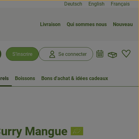
Deutsch
English
Français
Livraison
Qui sommes nous
Nouveau
Ouvrir
L
S’inscrire
Se connecter
chercher
rels
Boissons
Bons d'achat & idées cadeaux
Curry Mangue