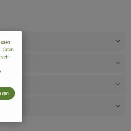
assen
, Daten
 sehr
e
assen