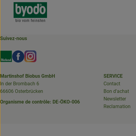
Suivez-nous
Externer Link zu https://www.bioland.de/verbraucher
Externer Link zu https://www.facebook.com/martin
Externer Link zu https://www.instagram.com/b
Martinshof Biobus GmbH
SERVICE
In der Brombach 6
Contact
66606 Osterbrücken
Bon d'achat
Newsletter
Organisme de contrôle: DE-ÖKO-006
Reclamation