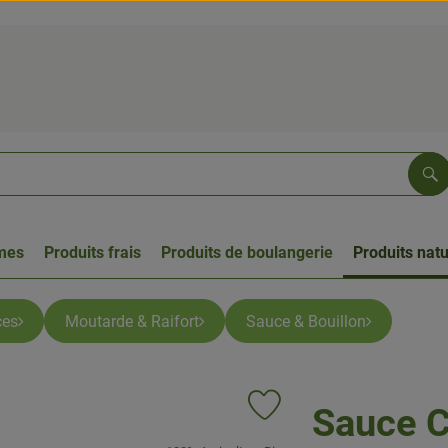
Re
umes
Produits frais
Produits de boulangerie
Produits natu
ces
Moutarde & Raifort
Sauce & Bouillon
Sauce 
Ajouter le produit aux favoris