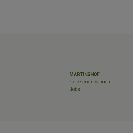
shof/
iobus_bringts/
MARTINSHOF
Quie sommes nous
Jobs