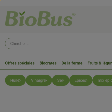
Offres spéciales
Biocrates
De la ferme
Fruits & lég
Huile
Vinaigre
Sel
Epices
mix épi