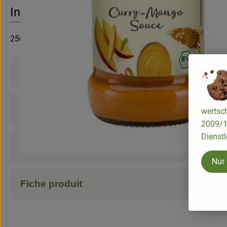
Aucune
Découvrez des recettes adaptées
Info
250ml
Informations sur les produits
Ingrédients
wertsch
2009/13
Dienstl
Infos nutritionnelles
Nur
Fiche produit