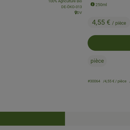
, Association:
100% Agriculture Bio
250ml
, Autorité de contrôle:
DE-ÖKO-013
DV
, Origine:
4,55 €
/ pièce
pièce
#30064
4,55 €
/ pièce
Recettes