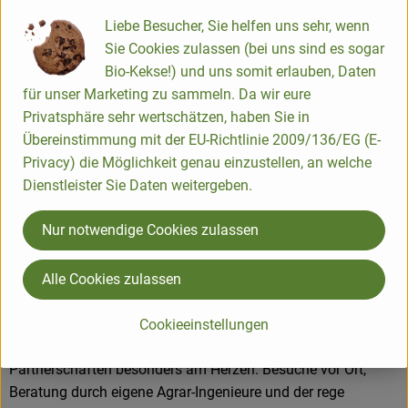
Kaffee zum Kernsortiment. Die Hälfte dieser Produkte wird in
Liebe Besucher, Sie helfen uns sehr, wenn
Legau im Allgäu hergestellt oder verarbeitet.
Sie Cookies zulassen (bei uns sind es sogar
Bio-Kekse!) und uns somit erlauben, Daten
für unser Marketing zu sammeln. Da wir eure
Produkte in bester Bio-Qualität
Privatsphäre sehr wertschätzen, haben Sie in
Übereinstimmung mit der EU-Richtlinie 2009/136/EG (E-
Produktqualität steht bei Rapunzel an erster Stelle. Das
Privacy) die Möglichkeit genau einzustellen, an welche
Qualitätssicherungs-Team nimmt daher eine
Dienstleister Sie Daten weitergeben.
Schlüsselposition im Unternehmen ein. Die Kontrollen der
Rohstoffe beginnen bereits auf dem Feld. Bei Wareneingang
Nur notwendige Cookies zulassen
werden alle Rohstoffe und Produkte beprobt. Zusätzlich
werden sie durch anerkannte externe Labors unabhängig
Alle Cookies zulassen
analysiert.
Wie schon zu Beginn liegen Rapunzel auch heute die
Cookieeinstellungen
persönlichen Kontakte zu den Lieferanten und langfristige
Partnerschaften besonders am Herzen. Besuche vor Ort,
Beratung durch eigene Agrar-Ingenieure und der rege