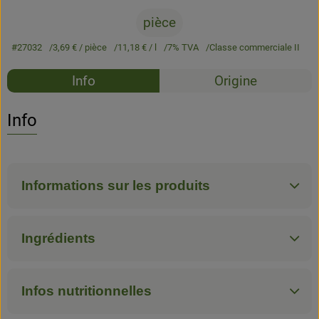
pièce
#27032
3,69 €
/ pièce
11,18 €
/ l
7% TVA
Classe commerciale II
Recettes
Info
Origine
Aucune 
Découvrez des recettes adaptées
Info
Informations sur les produits
Ingrédients
Infos nutritionnelles