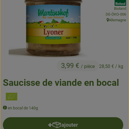
Bioland
Produits de boulangerie
, Autorité de c
DE-ÖKO-006
Allemagne
Produits naturels
, Origine:
Boissons
Bons d'achat & idées cadeaux
3,99 €
/ pièce
28,50 €
/ kg
Livraison
Saucisse de viande en bocal
Qui sommes nous
Nouveau
en bocal de 140g
ajouter
Ajouter le produit au panier