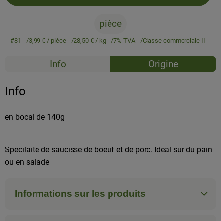
pièce
#81
3,99 €
/ pièce
28,50 €
/ kg
7% TVA
Classe commerciale II
Recettes
Info
Origine
Aucune 
Découvrez des recettes adaptées
Info
en bocal de 140g
Spécilaité de saucisse de boeuf et de porc. Idéal sur du pain
ou en salade
Informations sur les produits