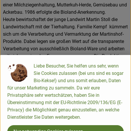
einer Milchziegenhaltung, Mutterkuh-Herde, Gemüsebau und
Ackerbau. 1986 erfolgte die Bioland-Anerkennung.
Heute bewirtschaftet der junge Landwirt Martin Stoll die
Landwirtschaft mit der Tierhaltung. Familie Kempf kümmert
sich um die Verarbeitung und Vermarktung der Martinshof-
Produkte. Dabei legen sie großen Wert auf die transparente
Verarbeitung von ausschließlich Bioland-Ware und arbeiten
mit vielen regionalen Erzeugern zusammen. Die Produktion
vor Ort mit den eigenen Teams bietet eine große
Liebe Besucher, Sie helfen uns sehr, wenn
Zuverlässigkeit an Qualität und Frische.
Sie Cookies zulassen (bei uns sind es sogar
Mit ca. 100 Mitarbeiter*innen betreiben sie auf dem
Bio-Kekse!) und uns somit erlauben, Daten
gewachsenen Hof im Ostertal die Bioland-Metzgerei, die
für unser Marketing zu sammeln. Da wir eure
Bioland-Käserei, den Lieferservice "Biobus" , den
Privatsphäre sehr wertschätzen, haben Sie in
onlinehandel "bio vom Bauernhof" , sowie 2 Verkaufsstellen.
Übereinstimmung mit der EU-Richtlinie 2009/136/EG (E-
Dies sind ein großes Naturkostgeschäft "Martinshof
Privacy) die Möglichkeit genau einzustellen, an welche
Stadtladen" im Herzen der Hauptstadt Saarbrücken und ein
Dienstleister Sie Daten weitergeben.
kleinerer "Martinshof Hofladen" in St. Wendel. Die
Martinshof-Produkte findet man in vielen