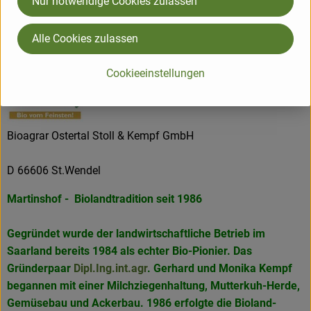
Nur notwendige Cookies zulassen
Naturkostgeschäften, in manchen Globus-und Edeka
Märkten und als französische Marke "ferme du bio" in
Alle Cookies zulassen
Bioläden in Frankreich.
Cookieeinstellungen
Bioagrar Ostertal Stoll & Kempf GmbH
D 66606 St.Wendel
Martinshof - Biolandtradition seit 1986
Gegründet wurde der landwirtschaftliche Betrieb im
Saarland bereits 1984 als echter Bio-Pionier. Das
Gründerpaar
Dipl.Ing.int.agr
. Gerhard und Monika Kempf
begannen mit einer Milchziegenhaltung, Mutterkuh-Herde,
Gemüsebau und Ackerbau. 1986 erfolgte die Bioland-