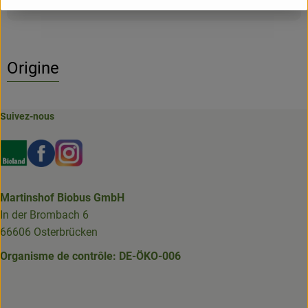
Origine
Suivez-nous
Externer Link zu https://www.bioland.de/verbraucher
Externer Link zu https://www.facebook.com/martin
Externer Link zu https://www.instagram.com/b
Martinshof Biobus GmbH
In der Brombach 6
66606 Osterbrücken
Organisme de contrôle: DE-ÖKO-006