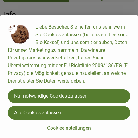
Aucune 
Découvrez des recettes adaptées
Info
Liebe Besucher, Sie helfen uns sehr, wenn
Sehr feiner Zwiebelkuchen, der nochmals kurz im backofen
Sie Cookies zulassen (bei uns sind es sogar
erhitzt, wunderbar zu unserem federweißer-Angebot passt
Bio-Kekse!) und uns somit erlauben, Daten
für unser Marketing zu sammeln. Da wir eure
Privatsphäre sehr wertschätzen, haben Sie in
Die Zutaten:
Übereinstimmung mit der EU-Richtlinie 2009/136/EG (E-
Vollkorn-Dinkelmehl** (50%), Vollkorn-Weizenmehl** (50%),
Privacy) die Möglichkeit genau einzustellen, an welche
Butter*, Eier**, Hefe*, Meersalz,
Dienstleister Sie Daten weitergeben.
Füllung: Zwiebeln**, Sahne**, Eier**, Meersalz, Pfeffer*
**= Bioland, *= kbA
Nur notwendige Cookies zulassen
Achtung!!: Wer für eine Belieferung dienstags einen
Zwiebelkuchen möchte, kann diesen bis freitags in der
Alle Cookies zulassen
Vorwoche bestellen.
Cookieeinstellungen
Informations sur les produits