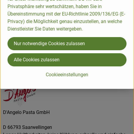
Privatsphäre sehr wertschätzen, haben Sie in
Fiche produit
Übereinstimmung mit der EU-Richtlinie 2009/136/EG (E-
Privacy) die Möglichkeit genau einzustellen, an welche
Dienstleister Sie Daten weitergeben.
Origine
Nur notwendige Cookies zulassen
Hersteller: D´Angelo
Alle Cookies zulassen
Italie
Cookieeinstellungen
D'Angelo Pasta GmbH
D 66793 Saarwellingen