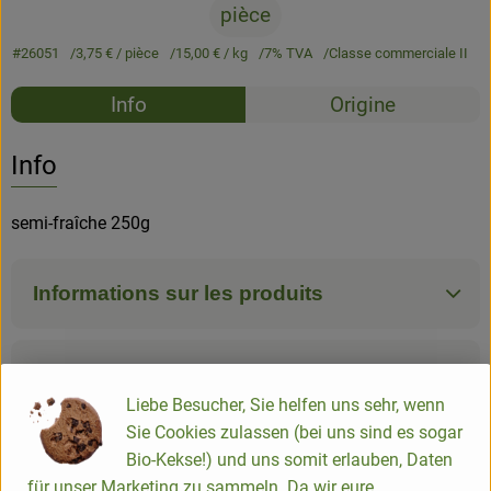
pièce
#26051
3,75 €
/ pièce
15,00 €
/ kg
7% TVA
Classe commerciale II
Recettes
Info
Origine
Aucune 
Découvrez des recettes adaptées
Info
semi-fraîche 250g
Informations sur les produits
Ingrédients
Liebe Besucher, Sie helfen uns sehr, wenn
Sie Cookies zulassen (bei uns sind es sogar
Infos nutritionnelles
Bio-Kekse!) und uns somit erlauben, Daten
für unser Marketing zu sammeln. Da wir eure