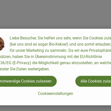
Liebe Besucher, Sie helfen uns sehr, wenn Sie Cookies zul
(bei uns sind es sogar Bio-Kekse!) und uns somit erlauben
für unser Marketing zu sammeln. Da wir eure Privatsphäre
ätzen, haben Sie in Übereinstimmung mit der EU-Richtlinie
6/EG (E-Privacy) die Möglichkeit genau einzustellen, an welch
eister Sie Daten weitergeben.
n Europa. Begonnen hat alles ganz klein: 1974 gründeten Joseph 
den im bayerischen Augsburg.
 notwendige Cookies zulassen
Alle Cookies zul
e ein international agierendes Unternehmen mit 300 Mitarbeite
sche, naturbelassene und vegetarische Lebensmittel herzustellen.
Cookieeinstellungen