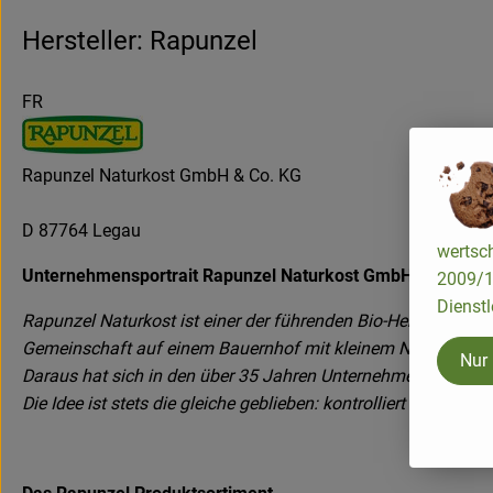
Hersteller: Rapunzel
FR
Rapunzel Naturkost GmbH & Co. KG
D 87764 Legau
wertsch
Unternehmensportrait Rapunzel Naturkost GmbH
2009/13
Dienstl
Rapunzel Naturkost ist einer der führenden Bio-Hersteller i
Gemeinschaft auf einem Bauernhof mit kleinem Naturkostla
Nur
Daraus hat sich in den über 35 Jahren Unternehmensgeschicht
Die Idee ist stets die gleiche geblieben: kontrolliert biologi