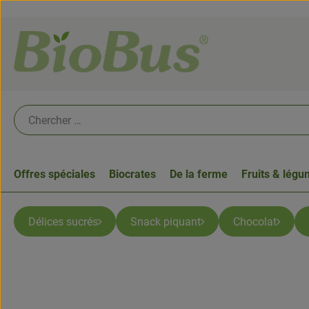
Offres spéciales
Biocrates
De la ferme
Fruits & lég
Délices sucrés
Snack piquant
Chocolat