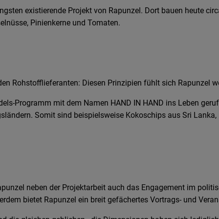
ängsten existierende Projekt von Rapunzel. Dort bauen heute ci
aselnüsse, Pinienkerne und Tomaten.
den Rohstofflieferanten: Diesen Prinzipien fühlt sich Rapunzel wel
dels-Programm mit dem Namen HAND IN HAND ins Leben gerufen. 
ländern. Somit sind beispielsweise Kokoschips aus Sri Lanka, K
punzel neben der Projektarbeit auch das Engagement im politisc
rdem bietet Rapunzel ein breit gefächertes Vortrags- und Ver