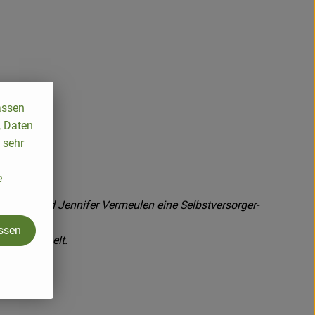
assen
, Daten
 sehr
e
Wilhelm und Jennifer Vermeulen eine Selbstversorger-
assen
rn entwickelt.