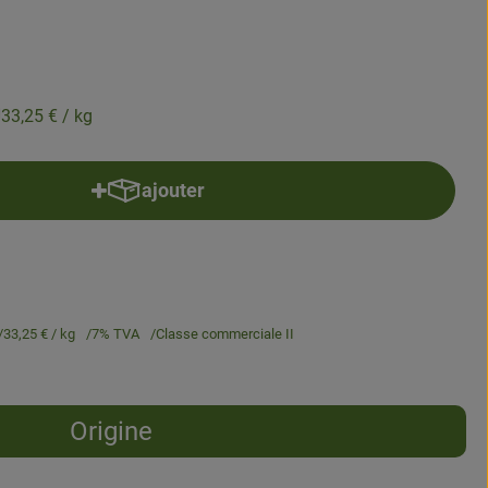
33,25 €
/ kg
ajouter
Ajouter le produit au panier
33,25 €
/ kg
7% TVA
Classe commerciale II
Origine