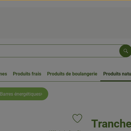
Re
umes
Produits frais
Produits de boulangerie
Produits natu
Barres énergétiques
Tranche
Ajouter le produit aux favoris