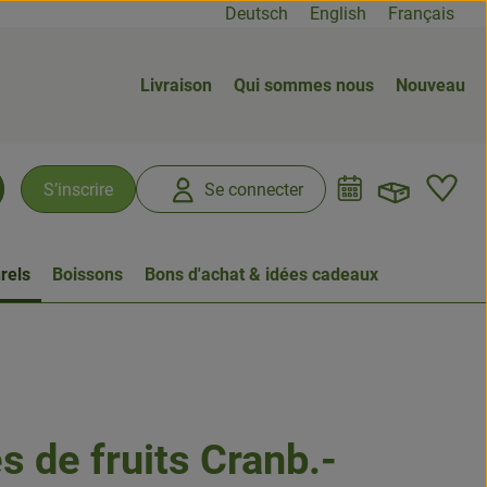
Deutsch
English
Français
Livraison
Qui sommes nous
Nouveau
Ouvrir
L
S’inscrire
Se connecter
chercher
rels
Boissons
Bons d'achat & idées cadeaux
s de fruits Cranb.-