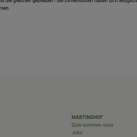
nd die gleichen geblieben - die Dimensionen haben sich ledigli
mmen.
shof/
iobus_bringts/
MARTINSHOF
Quie sommes nous
Jobs