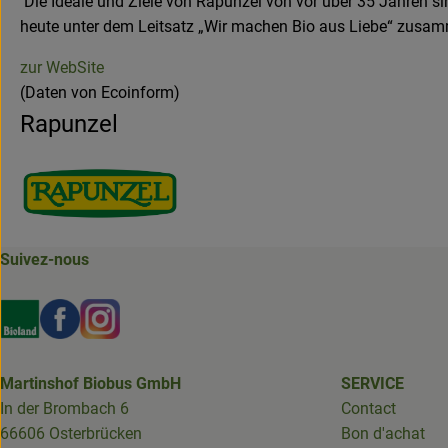
Die Ideale und Ziele von Rapunzel von vor über 35 Jahren si
heute unter dem Leitsatz „Wir machen Bio aus Liebe“ zusa
zur WebSite
(Daten von Ecoinform)
Rapunzel
Suivez-nous
Externer Link zu https://www.bioland.de/verbraucher
Externer Link zu https://www.facebook.com/martin
Externer Link zu https://www.instagram.com/b
Martinshof Biobus GmbH
SERVICE
In der Brombach 6
Contact
66606 Osterbrücken
Bon d'achat