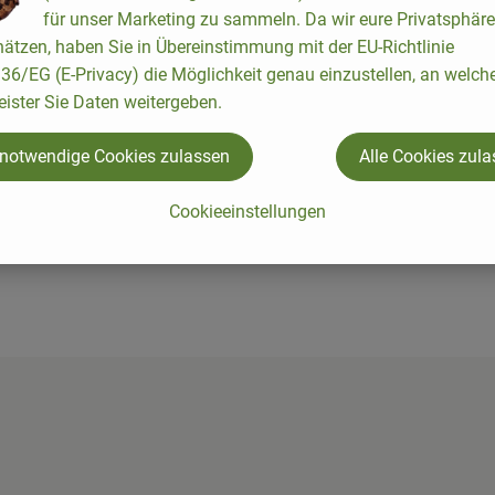
für unser Marketing zu sammeln. Da wir eure Privatsphäre
ätzen, haben Sie in Übereinstimmung mit der EU-Richtlinie
m aktuellen Liefertermin haben wir in dieser Katego
6/EG (E-Privacy) die Möglichkeit genau einzustellen, an welch
ukte gefunden.
eister Sie Daten weitergeben.
wähle einen anderen Liefertermin aus, um Produkte dieser Kateg
 notwendige Cookies zulassen
Alle Cookies zul
Cookieeinstellungen
shof/
iobus_bringts/