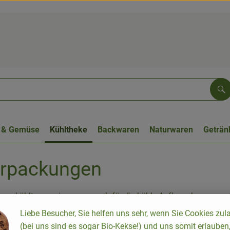
Su
 & Gemüse
Kühltheke
Backwaren
Naturwaren
Geträn
erpackungen
nur gekühlt aus, wir sorgen auch für die kühle Aufbewahrung am Ab
 eine Kühlbox. Unsere Biobus-Fahrer packen dann die empfindlich
Liebe Besucher, Sie helfen uns sehr, wenn Sie Cookies zul
(bei uns sind es sogar Bio-Kekse!) und uns somit erlauben