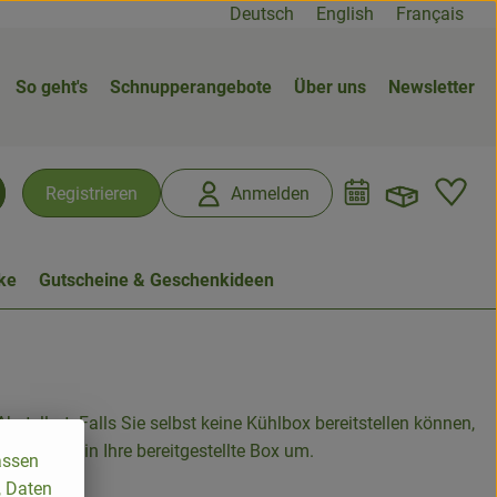
Deutsch
English
Français
So geht's
Schnupperangebote
Über uns
Newsletter
Warenk
L
Registrieren
Anmelden
chen
ke
Gutscheine & Geschenkideen
stellort. Falls Sie selbst keine Kühlbox bereitstellen können,
en Waren in Ihre bereitgestellte Box um.
assen
, Daten