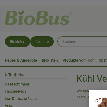
Biokisten
Rezepte
Neues & Angebote
Biokisten
Produkte vom Hof
Obst
Kühltheke
Kühl-V
Käsesortiment
Wir liefern nicht 
Frische-Regal
bestellen Sie sich
Eier & frische Nudeln
Vegan