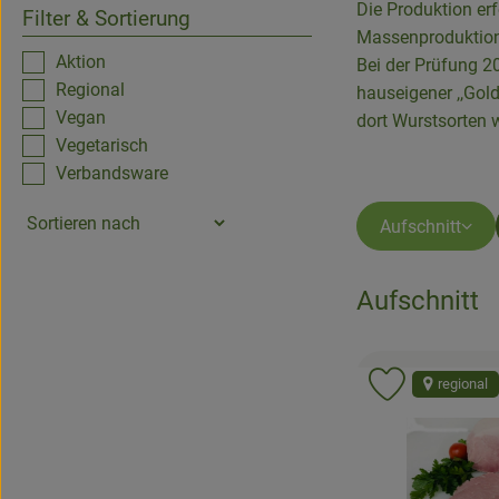
Die Produktion erf
Filter & Sortierung
Massenproduktion.
Aktion
Bei der Prüfung 2
Regional
hauseigener ,,Gol
Vegan
dort Wurstsorten 
Vegetarisch
Verbandsware
Aufschnitt
Aufschnitt
regional
Produkt zu 