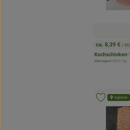
ca. 8,39 €
/ St
, Preis:
Kochschinken-
, Referenzprei
Allemagne
41,95 €
/ kg
, Herkunft:
regional
Produkt zu 