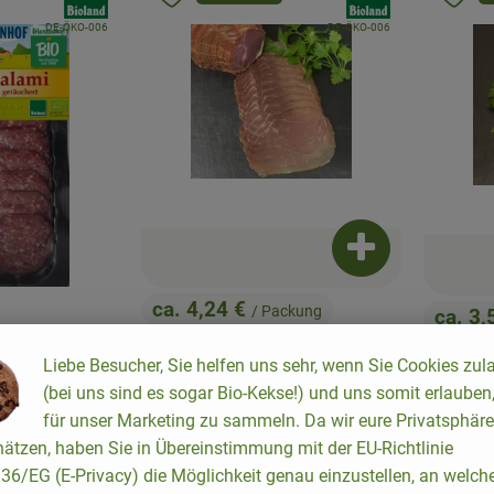
, Kontrollstelle:
, Kontrollstelle:
DE-ÖKO-006
DE-ÖKO-006
Produkt zum War
ca. 4,24 €
/ Packung
ca. 3,
, Preis:
, Preis
Nuss-Schinken, geräuchert
Bauern
Produkt zum Warenkorb hinzufügen
Liebe Besucher, Sie helfen uns sehr, wenn Sie Cookies zul
, Referenzpreis:
Allemagne
52,95 €
/ kg
,
Allemagne
4
, Herkunft:
, Herkunft:
(bei uns sind es sogar Bio-Kekse!) und uns somit erlauben
für unser Marketing zu sammeln. Da wir eure Privatsphäre
ackung
ätzen, haben Sie in Übereinstimmung mit der EU-Richtlinie
ufschnitt
6/EG (E-Privacy) die Möglichkeit genau einzustellen, an welch
s: