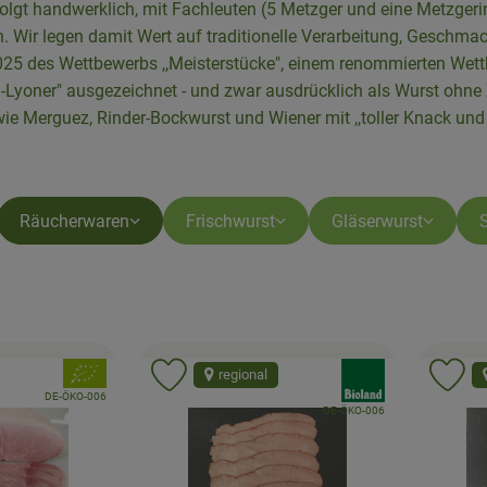
olgt handwerklich, mit Fachleuten (5 Metzger und eine Metzgerin)
 Wir legen damit Wert auf traditionelle Verarbeitung, Geschmac
025 des Wettbewerbs ,,Meisterstücke", einem renommierten Wettb
d-Lyoner" ausgezeichnet - und zwar ausdrücklich als Wurst oh
wie Merguez, Rinder-Bockwurst und Wiener mit ,,toller Knack un
Räucherwaren
Frischwurst
Gläserwurst
, Verband:
, Verband:
regional
Favouriten hinzufügen
Produkt zu Favouriten hinzufügen
Pr
, Kontrollstelle:
DE-ÖKO-006
, Kontrollstelle:
DE-ÖKO-006