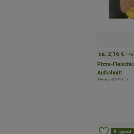
ca. 2,16 €
/ P
, Preis:
Pizza-Fleischk
Aufschnitt
, Referenzprei
Allemagne
26,95 €
/ kg
, Herkunft:
regional
Produkt zu 