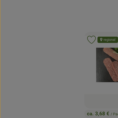
regional
Produkt zu 
ca. 3,68 €
/ P
, Preis: