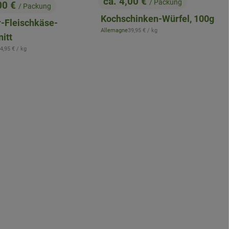
ca. 4,00 €
/ Packung
00 €
/ Packung
, Preis:
:
Kochschinken-Würfel, 100g
r-Fleischkäse-
, Referenzpreis:
Allemagne
39,95 €
/ kg
, Herkunft:
itt
 Referenzpreis:
4,95 €
/ kg