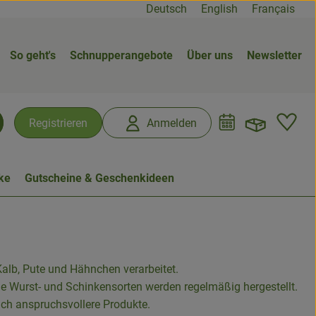
Deutsch
English
Français
So geht's
Schnupperangebote
Über uns
Newsletter
Warenk
L
Registrieren
Anmelden
chen
ke
Gutscheine & Geschenkideen
Kalb, Pute und Hähnchen verarbeitet.
e Wurst- und Schinkensorten werden regelmäßig hergestellt.
ich anspruchsvollere Produkte.