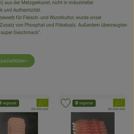
 aus der Metzgerkunst, nicht in industrieller
k und Authentizität.
ewerb für Fleisch- und Wurstkultur, wurde unser
ne Zusatz von Phosphat und Pökelsalz. Außerdem überzeugten
d super Geschmack".
Spezialitäten
, Verband:
, Verband:
regional
regional
odukt zu Favouriten hinzufügen
Produkt zu Favouriten hinzuf
, Kontrollstelle:
, Kontrollstelle:
DE-ÖKO-006
DE-ÖKO-006