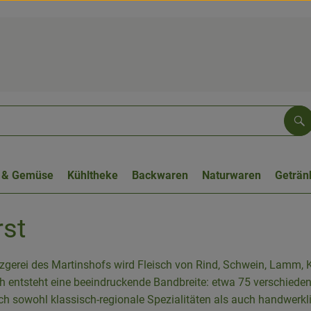
Su
 & Gemüse
Kühltheke
Backwaren
Naturwaren
Geträn
rst
tzgerei des Martinshofs wird Fleisch von Rind, Schwein, Lamm, 
h entsteht eine beeindruckende Bandbreite: etwa 75 verschieden
ich sowohl klassisch-regionale Spezialitäten als auch handwerkl