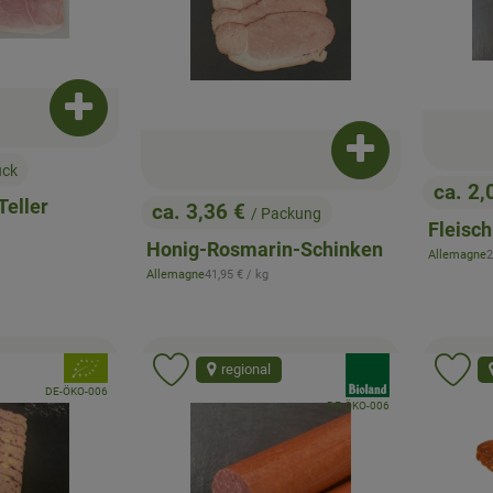
Produkt zum Warenkorb hinzufügen
Produkt zum War
ück
ca. 2,
, Preis
Teller
ca. 3,36 €
/ Packung
, Preis:
Fleisch
s:
Honig-Rosmarin-Schinken
,
Allemagne
2
, Herkunft:
, Referenzpreis:
Allemagne
41,95 €
/ kg
, Herkunft:
, Verband:
, Verband:
regional
Favouriten hinzufügen
Produkt zu Favouriten hinzufügen
Pr
, Kontrollstelle:
DE-ÖKO-006
, Kontrollstelle:
DE-ÖKO-006