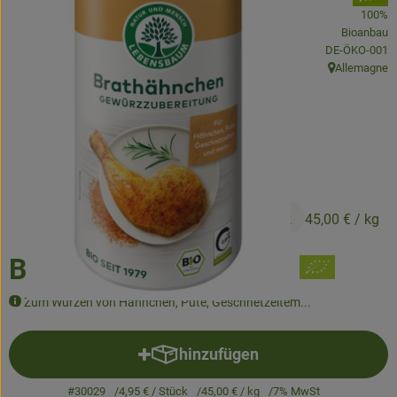
100%
Bioanbau
Obst & Gemüse
, Kontrollstelle
DE-ÖKO-001
Allemagne
Kühltheke
, Herkunft:
Backwaren
Naturwaren
Getränke
4,95 €
/ Stück
45,00 €
/ kg
Gutscheine & Geschenkideen
Brathähnchen Gewürz
So geht's
Zum Würzen von Hähnchen, Pute, Geschnetzeltem...
Schnupperangebote
hinzufügen
Produkt zum Warenkorb hinzuf
Über uns
#30029
4,95 €
/ Stück
45,00 €
/ kg
7% MwSt