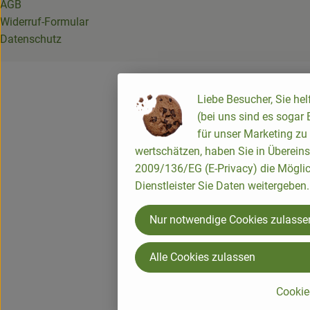
AGB
Widerruf-Formular
Datenschutz
Liebe Besucher, Sie he
(bei uns sind es sogar
für unser Marketing zu
wertschätzen, haben Sie in Übereins
2009/136/EG (E-Privacy) die Möglic
Dienstleister Sie Daten weitergeben.
Nur notwendige Cookies zulasse
Alle Cookies zulassen
Cookie