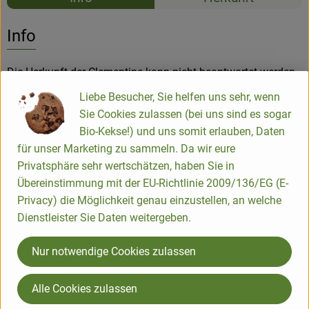
Newsletter
Es wurden k
Entdecke passende Rezepte
Info
Die Herkunft der Clementine kann nicht beantwortet werden,
dennoch geht man davon aus, dass sie eine zufällige
Liebe Besucher, Sie helfen uns sehr, wenn
Kreuzung zwischen Bitterorange und Mandarine ist.
Sie Cookies zulassen (bei uns sind es sogar
Die Clementine ist sie süßer, milder, aber weniger aromatisch
Bio-Kekse!) und uns somit erlauben, Daten
als die Mandarine.
für unser Marketing zu sammeln. Da wir eure
Privatsphäre sehr wertschätzen, haben Sie in
Übereinstimmung mit der EU-Richtlinie 2009/136/EG (E-
Sie enthält Vitamin A, B1, B2, B3, B5, B6, B7, C, E und K ,
Privacy) die Möglichkeit genau einzustellen, an welche
sowie die Mineralstoffe Calcium, Kalium, Magnesium,
Dienstleister Sie Daten weitergeben.
Natrium und Phosphor.
Die optimale Lagertemperatur liegt zwischen 6 und 8° C. So
Nur notwendige Cookies zulassen
sind sie etwa zwei bis drei Wochen haltbar.
Alle Cookies zulassen