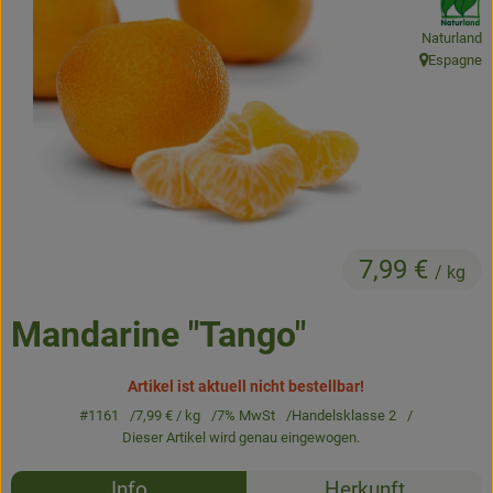
Naturland
Obst & Gemüse
Espagne
, Herkunft:
Kühltheke
Backwaren
Naturwaren
Getränke
7,99 €
/ kg
Gutscheine & Geschenkideen
Mandarine "Tango"
So geht's
Artikel ist aktuell nicht bestellbar!
#1161
7,99 €
/ kg
7% MwSt
Handelsklasse 2
Schnupperangebote
Dieser Artikel wird genau eingewogen.
Über uns
Rezepte
Info
Herkunft