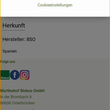
Produktinformationen
Cookieeinstellungen
Herkunft
Hersteller: 8SO
Spanien
Folge uns
Externer Link zu https://www.bioland.de/verbraucher
Externer Link zu https://www.facebook.com/martin
Externer Link zu https://www.instagram.com/b
Martinshof Biobus GmbH
In der Brombach 6
66606 Osterbrücken