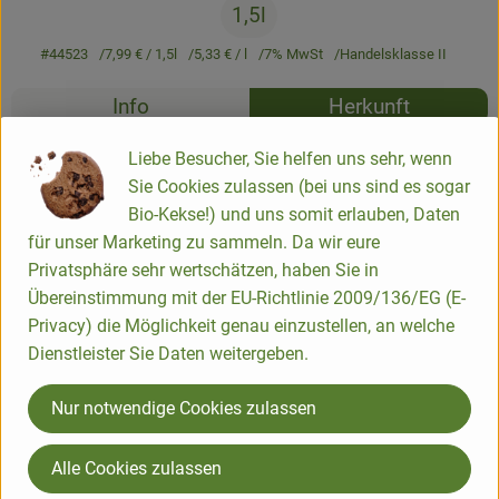
1,5l
Newsletter
#44523
7,99 €
/ 1,5l
5,33 €
/ l
7% MwSt
Handelsklasse II
Rezepte
Info
Herkunft
Es wurden k
Entdecke passende Rezepte
Liebe Besucher, Sie helfen uns sehr, wenn
Info
Sie Cookies zulassen (bei uns sind es sogar
Bio-Kekse!) und uns somit erlauben, Daten
parfümfreies Flüssigwaschmittel
für unser Marketing zu sammeln. Da wir eure
Privatsphäre sehr wertschätzen, haben Sie in
Produktinformationen
Übereinstimmung mit der EU-Richtlinie 2009/136/EG (E-
Privacy) die Möglichkeit genau einzustellen, an welche
Dienstleister Sie Daten weitergeben.
Produktdatenblatt
Nur notwendige Cookies zulassen
Alle Cookies zulassen
Herkunft