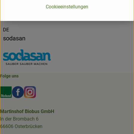
Cookieeinstellungen
Hersteller: SOD
DE
sodasan
Folge uns
Externer Link zu https://www.bioland.de/verbraucher
Externer Link zu https://www.facebook.com/martin
Externer Link zu https://www.instagram.com/b
Martinshof Biobus GmbH
In der Brombach 6
66606 Osterbrücken