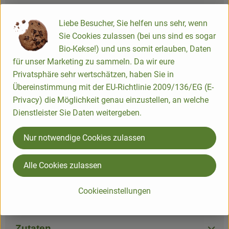
Sommerliche Gurkensuppe mit
Schupfnud
Räucherlachs und Zitronen-Crème
Liebe Besucher, Sie helfen uns sehr, wenn
und Papri
Sie Cookies zulassen (bei uns sind es sogar
Fraîche
Bio-Kekse!) und uns somit erlauben, Daten
einfach
7
Zutaten
einfach
für unser Marketing zu sammeln. Da wir eure
Schwierigkeit:
Schwierigke
Privatsphäre sehr wertschätzen, haben Sie in
Übereinstimmung mit der EU-Richtlinie 2009/136/EG (E-
Privacy) die Möglichkeit genau einzustellen, an welche
Dienstleister Sie Daten weitergeben.
Info
Nur notwendige Cookies zulassen
150g, 30% Fett
Alle Cookies zulassen
Produktinformationen
Cookieeinstellungen
Zutaten