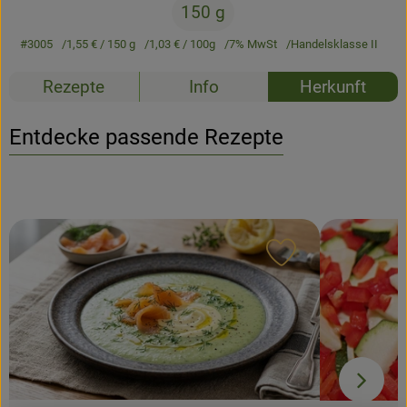
150 g
Newsletter
#3005
1,55 €
/ 150 g
1,03 €
/ 100g
7% MwSt
Handelsklasse II
Rezepte
Info
Herkunft
Entdecke passende Rezepte
Rezept zu Favour