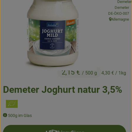
Demeter
Obst & Gemüse
, Kontrollstelle
DE-ÖKO-007
Allemagne
, Herkunft:
Kühltheke
Backwaren
Naturwaren
Getränke
2,15 €
/ 500 g
4,30 €
/ 1kg
Gutscheine & Geschenkideen
Demeter Joghurt natur 3,5%
So geht's
Schnupperangebote
500g im Glas
Über uns