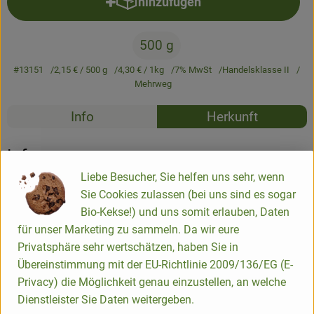
hinzufügen
Produkt zum Warenkorb hinzufü
Newsletter
500 g
#13151
2,15 €
/ 500 g
4,30 €
/ 1kg
7% MwSt
Handelsklasse II
Mehrweg
Rezepte
Info
Herkunft
Es wurden k
Entdecke passende Rezepte
Info
Liebe Besucher, Sie helfen uns sehr, wenn
500g im Glas
Sie Cookies zulassen (bei uns sind es sogar
Bio-Kekse!) und uns somit erlauben, Daten
für unser Marketing zu sammeln. Da wir eure
Produktinformationen
Privatsphäre sehr wertschätzen, haben Sie in
Übereinstimmung mit der EU-Richtlinie 2009/136/EG (E-
Privacy) die Möglichkeit genau einzustellen, an welche
Zutaten
Dienstleister Sie Daten weitergeben.