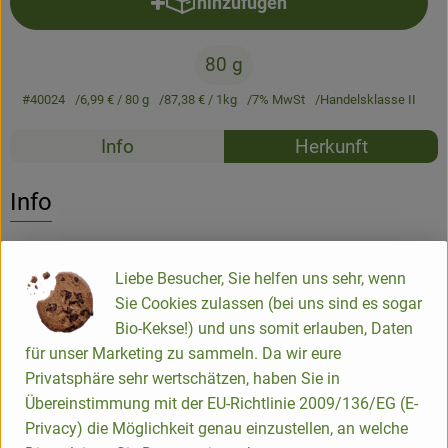
hinzufügen
Produkt zum Warenkorb hinzufü
Newsletter
80 g
#40024
6,99 €
/ 80 g
87,38 €
/ 1kg
7% MwSt
Handelsklasse II
Rezepte
Info
Herkunft
Es wurden k
Entdecke passende Rezepte
Info
feuchtigkeitsspendend
Liebe Besucher, Sie helfen uns sehr, wenn
Sie Cookies zulassen (bei uns sind es sogar
Produktinformationen
Bio-Kekse!) und uns somit erlauben, Daten
für unser Marketing zu sammeln. Da wir eure
Privatsphäre sehr wertschätzen, haben Sie in
Produktdatenblatt
Übereinstimmung mit der EU-Richtlinie 2009/136/EG (E-
Privacy) die Möglichkeit genau einzustellen, an welche