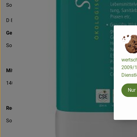
Sonett GmbH
D 88693 Deggenhausertal
Geografische Lage
Sonett hat seinen Standort in Deggenhausen, Süddeutschlan
wertsch
2009/13
Mitarbeiter
Dienstl
140 Mitarbeiter. Sonett wächst kontinuierlich
Nur
Rechtsform
Sonett GmH