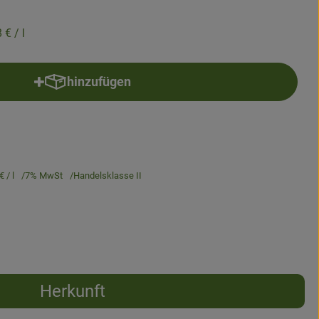
8 €
/ l
hinzufügen
Produkt zum Warenkorb hinzufügen
 €
/ l
7% MwSt
Handelsklasse II
Herkunft