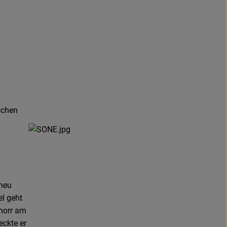
schen
 neu
l geht
norr am
eckte er