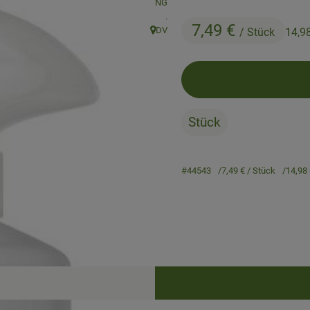
, Verband:
NG
, Kontrollstelle:
.
7,49 €
DV
/ Stück
14,9
, Herkunft:
Stück
#44543
7,49 €
/ Stück
14,98
Rezepte