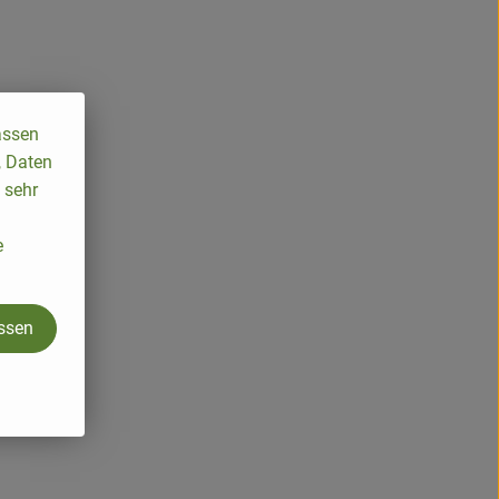
assen
, Daten
 sehr
e
assen