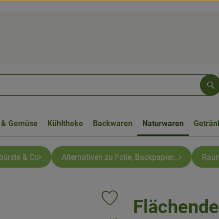
Su
 & Gemüse
Kühltheke
Backwaren
Naturwaren
Geträn
bürste & Co
Alternativen zu Folie, Backpapier...
Rau
Flächende
Produkt zu Favouriten hinzufügen