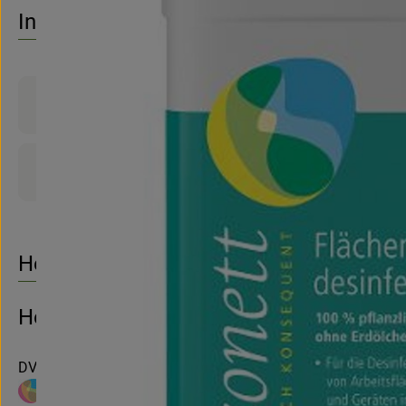
Es wurden 
Entdecke passende Rezepte
Info
Produktinformationen
Produktdatenblatt
Herkunft
Hersteller: SONETT
DV