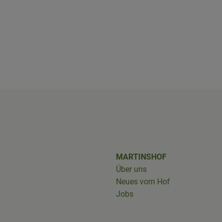
shof/
iobus_bringts/
MARTINSHOF
Über uns
Neues vom Hof
Jobs