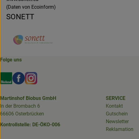
(Daten von Ecoinform)
SONETT
Folge uns
Externer Link zu https://www.bioland.de/verbraucher
Externer Link zu https://www.facebook.com/martin
Externer Link zu https://www.instagram.com/b
Martinshof Biobus GmbH
SERVICE
In der Brombach 6
Kontakt
66606 Osterbrücken
Gutschein
Newsletter
Kontrollstelle: DE-ÖKO-006
Reklamation