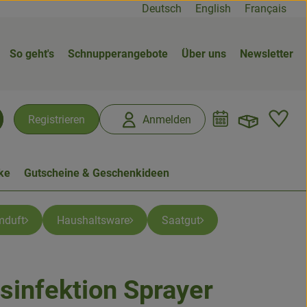
Deutsch
English
Français
So geht's
Schnupperangebote
Über uns
Newsletter
Warenk
L
Registrieren
Anmelden
chen
ke
Gutscheine & Geschenkideen
mduft
Haushaltsware
Saatgut
sinfektion Sprayer