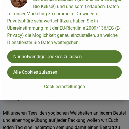
Herkunft
Bio-Kekse!) und uns somit erlauben, Daten
für unser Marketing zu sammeln. Da wir eure
Hersteller: Yogi Tea® , Yogi Tea GmbH
Privatsphäre sehr wertschätzen, haben Sie in
Übereinstimmung mit der EU-Richtlinie 2009/136/EG (E-
Italien
Privacy) die Möglichkeit genau einzustellen, an welche
Dienstleister Sie Daten weitergeben.
YOGI TEA GmbH
Nur notwendige Cookies zulassen
D 20095 Hamburg
Alle Cookies zulassen
Wer achtsam lebt, entdeckt auch im Kleinen das Großartige.
Wir glauben, dass durch ein Leben in Balance jeder Einzelne
Cookieeinstellungen
viel Gutes bewirken kann - und dass schon in einer Tasse
Tee unglaublich viel Inspiration dafür steckt!
Mit unseren Tees, den yogischen Weisheiten an jedem Beutel
und einer Yoga-Übung auf jeder Packung wollen wir Euch
jeden Tag eine Inspiration sein und damit einen Beitrag zu