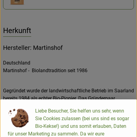
Herkunft
Hersteller: Martinshof
Deutschland
Martinshof - Biolandtradition seit 1986
Gegründet wurde der landwirtschaftliche Betrieb im Saarland
bereits 1984 als echter Bio-Pionier. Das Gründerpaar
Dipl.Ing.int.agr. Gerhard und Monika Kempf begannen mit
Liebe Besucher, Sie helfen uns sehr, wenn
einer Milchziegenhaltung, Mutterkuh-Herde, Gemüsebau und
Sie Cookies zulassen (bei uns sind es sogar
Ackerbau. 1986 erfolgte die Bioland-Anerkennung.
Bio-Kekse!) und uns somit erlauben, Daten
Heute bewirtschaftet der junge Landwirt Martin Stoll die
für unser Marketing zu sammeln. Da wir eure
Landwirtschaft mit der Tierhaltung. Familie Kempf kümmert