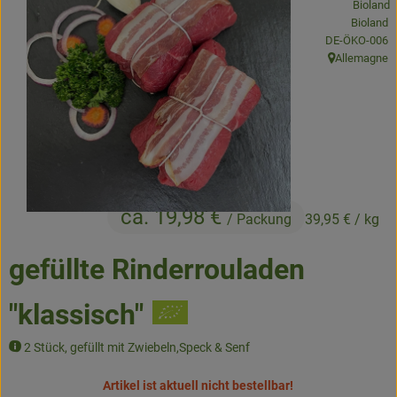
Bioland
Obst & Gemüse
, Kontrollstelle
DE-ÖKO-006
Allemagne
, Herkunft:
Kühltheke
Backwaren
Naturwaren
Getränke
ca. 19,98 €
/ Packung
39,95 €
/ kg
Gutscheine & Geschenkideen
gefüllte Rinderrouladen
So geht's
"klassisch"
Schnupperangebote
2 Stück, gefüllt mit Zwiebeln,Speck & Senf
Über uns
Artikel ist aktuell nicht bestellbar!