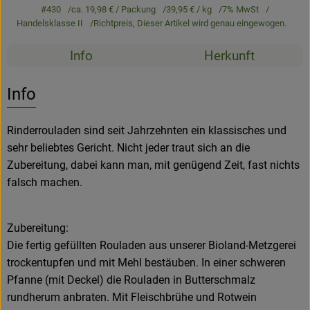
#430
ca. 19,98 €
/ Packung
39,95 €
/ kg
7% MwSt
Newsletter
Handelsklasse II
Richtpreis,
Dieser Artikel wird genau eingewogen.
Rezepte
Info
Herkunft
Es wurden k
Entdecke passende Rezepte
Info
Rinderrouladen sind seit Jahrzehnten ein klassisches und
sehr beliebtes Gericht. Nicht jeder traut sich an die
Zubereitung, dabei kann man, mit genügend Zeit, fast nichts
falsch machen.
Zubereitung:
Die fertig gefüllten Rouladen aus unserer Bioland-Metzgerei
trockentupfen und mit Mehl bestäuben. In einer schweren
Pfanne (mit Deckel) die Rouladen in Butterschmalz
rundherum anbraten. Mit Fleischbrühe und Rotwein