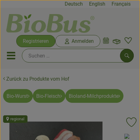
Deutsch
English
Français
Warenko
Registrieren
Anmelden
Link
Mobiles Menu öffnen oder sc
Such
Zurück zu Produkte vom Hof
Biokisten
Rezepte
Bio-Wurst
Bio-Fleisch
Bioland-Milchprodukte
Neues & Angebote
regional
Pr
Biokisten
, Verband:
Produkte vom Hof