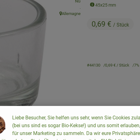
, Verband:
NG
45x25 mm
, Kontrollstelle:
.
Allemagne
, Herkunft:
0,69 €
/ Stück
#44130
0,69 €
/ Stück
7%
Liebe Besucher, Sie helfen uns sehr, wenn Sie Cookies zul
Rezepte
(bei uns sind es sogar Bio-Kekse!) und uns somit erlauben
für unser Marketing zu sammeln. Da wir eure Privatsphäre