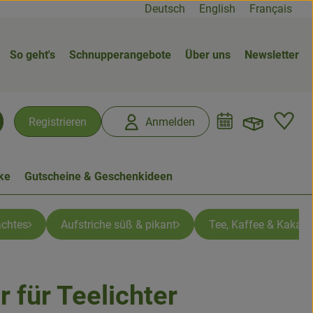
Deutsch
English
Français
So geht's
Schnupperangebote
Über uns
Newsletter
Warenk
L
Registrieren
Anmelden
chen
ke
Gutscheine & Geschenkideen
chtes
Aufstriche süß & pikant
Tee, Kaffee & Kakao
r für Teelichter