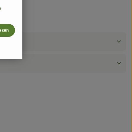
e
assen