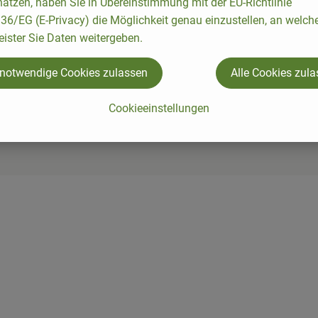
keine passenden Rezepte gefunden.
ätzen, haben Sie in Übereinstimmung mit der EU-Richtlinie
6/EG (E-Privacy) die Möglichkeit genau einzustellen, an welch
eister Sie Daten weitergeben.
 notwendige Cookies zulassen
Alle Cookies zul
Cookieeinstellungen