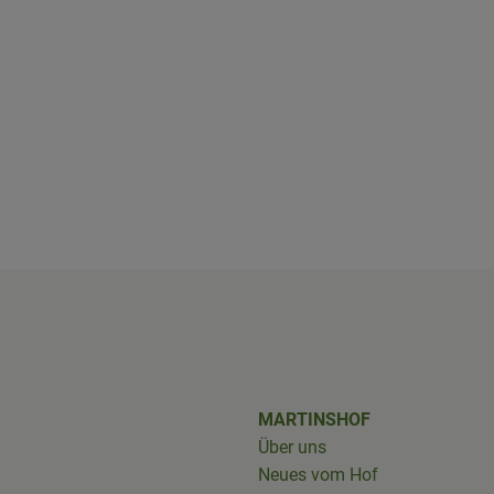
shof/
iobus_bringts/
MARTINSHOF
Über uns
Neues vom Hof