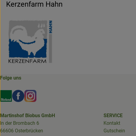
Kerzenfarm Hahn
Folge uns
Externer Link zu https://www.bioland.de/verbraucher
Externer Link zu https://www.facebook.com/martin
Externer Link zu https://www.instagram.com/b
Martinshof Biobus GmbH
SERVICE
In der Brombach 6
Kontakt
66606 Osterbrücken
Gutschein