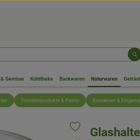
Su
 & Gemüse
Kühltheke
Backwaren
Naturwaren
Geträn
hte
Tomatenprodukte & Pesto
Konserven & Eingema
Glashalte
Produkt zu Favouriten hinzufügen