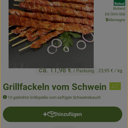
Bioland
Obst & Gemüse
, Kontrollstelle
DE-ÖKO-006
Allemagne
, Herkunft:
Kühltheke
Backwaren
Naturwaren
Getränke
ca. 11,98 €
/ Packung
23,95 €
/ kg
Gutscheine & Geschenkideen
Grillfackeln vom Schwein
So geht's
10 gedrehte Grillspieße vom saftigen Schweinebauch
Schnupperangebote
hinzufügen
Produkt zum Warenkorb hinzufü
Über uns