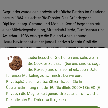
Gegründet wurde der landwirtschaftliche Betrieb im Saarland
bereits 1984 als echter Bio-Pionier. Das Gründerpaar
Dipl.Ing.int.agr. Gerhard und Monika Kempf begannen mit
einer Milchziegenhaltung, Mutterkuh-Herde, Gemüsebau und
Ackerbau. 1986 erfolgte die Bioland-Anerkennung.
Heute bewirtschaftet der junge Landwirt Martin Stoll die
Landwirtschaft mit der Tierhaltung. Familie Kempf kümmert
sich um die Verarbeitung und Vermarktung der Martinshof-
Liebe Besucher, Sie helfen uns sehr, wenn
Produkte. Dabei legen sie großen Wert auf die transparente
Sie Cookies zulassen (bei uns sind es sogar
Verarbeitung von ausschließlich Bioland-Ware und arbeiten
Bio-Kekse!) und uns somit erlauben, Daten
mit vielen regionalen Erzeugern zusammen. Die Produktion
für unser Marketing zu sammeln. Da wir eure
vor Ort mit den eigenen Teams bietet eine große
Privatsphäre sehr wertschätzen, haben Sie in
Zuverlässigkeit an Qualität und Frische.
Übereinstimmung mit der EU-Richtlinie 2009/136/EG (E-
Mit ca. 100 Mitarbeiter*innen betreiben sie auf dem
Privacy) die Möglichkeit genau einzustellen, an welche
gewachsenen Hof im Ostertal die Bioland-Metzgerei, die
Dienstleister Sie Daten weitergeben.
Bioland-Käserei, den Lieferservice "Biobus" , den