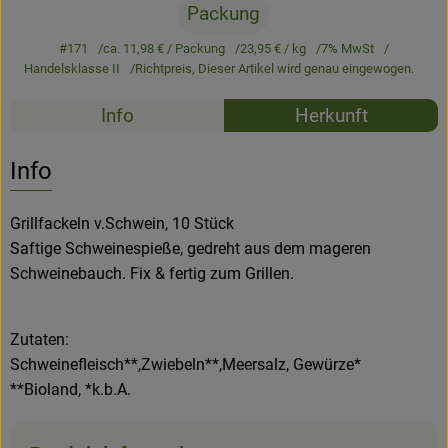
Packung
Newsletter
#171
ca. 11,98 €
/ Packung
23,95 €
/ kg
7% MwSt
Handelsklasse II
Richtpreis,
Dieser Artikel wird genau eingewogen.
Rezepte
Info
Herkunft
Es wurden k
Entdecke passende Rezepte
Info
Grillfackeln v.Schwein, 10 Stück
Saftige Schweinespieße, gedreht aus dem mageren
Schweinebauch. Fix & fertig zum Grillen.
Zutaten:
Schweinefleisch**,Zwiebeln**,Meersalz, Gewürze*
**Bioland, *k.b.A.