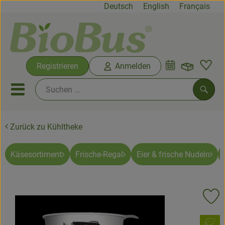
Deutsch
English
Français
Warenko
Registrieren
Anmelden
Link
Mobiles Menu öffnen oder sc
Such
Zurück zu Kühltheke
Biokisten
Rezepte
Käsesortiment
Frische-Regal
Eier & frische Nudeln
Neues & Angebote
Pr
Biokisten
, Verband:
Produkte vom Hof