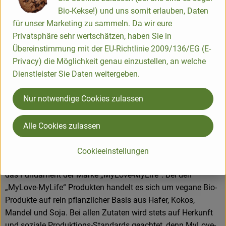
Bio-Kekse!) und uns somit erlauben, Daten
Herkunft
für unser Marketing zu sammeln. Da wir eure
Privatsphäre sehr wertschätzen, haben Sie in
Übereinstimmung mit der EU-Richtlinie 2009/136/EG (E-
Hersteller: My Love - My Life
Privacy) die Möglichkeit genau einzustellen, an welche
Dienstleister Sie Daten weitergeben.
AT
Nur notwendige Cookies zulassen
Leeb Biomilch GmbH
Alle Cookies zulassen
A 4552 Wartberg/Krems
Cookieeinstellungen
Kreativität, Liebe zum Handwerk und Nachhaltigkeit bilden
das Fundament der Marke „MyLove-MyLife“. Bei den
„MyLove-MyLife“ Produkten handelt es sich um vegane Bio-
Produkte auf rein pflanzlicher Basis aus Hafer, Kokos,
Mandel und Soja. Bei allen Zutaten wird stets auf Herkunft
und soziale Produktions-Standards geachtet, denn MyLove-