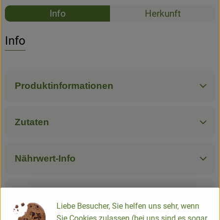
Rezepte
Newsletter
Info
Herkunft
Es wurden k
Entdecke passende Rezepte
Info
Produktinformationen
Zutaten
Nährwert-Info
Produktdatenblatt
Liebe Besucher, Sie helfen uns sehr, wenn
Sie Cookies zulassen (bei uns sind es sogar