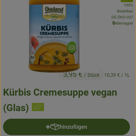
100%
Bioanbau
Obst & Gemüse
, Kontrollstelle
DE-ÖKO-037
Allemagne
Kühltheke
, Herkunft:
Backwaren
Naturwaren
Getränke
3,95 €
/ Stück
10,39 €
/ 1L
Gutscheine & Geschenkideen
Kürbis Cremesuppe vegan
So geht's
(Glas)
Schnupperangebote
hinzufügen
Über uns
Produkt zum Warenkorb hinzufü