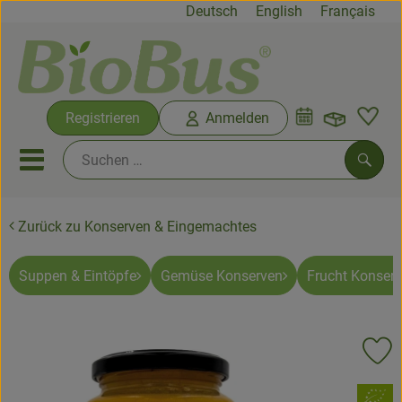
Deutsch
English
Français
Warenko
Registrieren
Anmelden
Link
Mobiles Menu öffnen oder sc
Such
Zurück zu Konserven & Eingemachtes
Biokisten
Rezepte
Suppen & Eintöpfe
Gemüse Konserven
Frucht Konser
Neues & Angebote
Pr
Biokisten
, Verband:
Produkte vom Hof