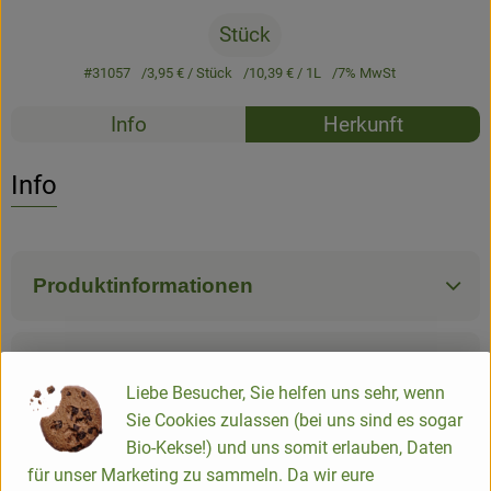
Newsletter
Stück
#31057
3,95 €
/ Stück
10,39 €
/ 1L
7% MwSt
Rezepte
Info
Herkunft
Es wurden k
Entdecke passende Rezepte
Info
Produktinformationen
Zutaten
Liebe Besucher, Sie helfen uns sehr, wenn
Sie Cookies zulassen (bei uns sind es sogar
Nährwert-Info
Bio-Kekse!) und uns somit erlauben, Daten
für unser Marketing zu sammeln. Da wir eure