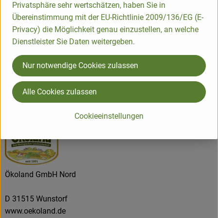
Privatsphäre sehr wertschätzen, haben Sie in
Produktdatenblatt
Übereinstimmung mit der EU-Richtlinie 2009/136/EG (E-
Privacy) die Möglichkeit genau einzustellen, an welche
Dienstleister Sie Daten weitergeben.
Herkunft
Nur notwendige Cookies zulassen
Alle Cookies zulassen
Hersteller: ÖKOLAND
Cookieeinstellungen
DE
Ökoland GmbH Nord
D 31515 Wunstorf
www.oekoland.de