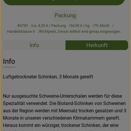
Newsletter
Packung
#4759
ca. 4,39 €
/ Packung
54,90 €
/ kg
7% MwSt
Handelsklasse II
Richtpreis,
Dieser Artikel wird genau eingewogen.
Rezepte
Info
Herkunft
Es wurden k
Entdecke passende Rezepte
Info
Luftgetrockneter Schinken, 3 Monate gereift
Nur ausgesuchte Schweine-Unterschalen werden für diese
Spezialität verwendet. Die Bioland-Schinken von Schweinen
aus der Region werden mit Meersalz trocken gesalzen und 3
Monate in unseren verschiedenen Klimakammern gereift.
Heraus kommt ein würziger, trockener Schinken, der eine