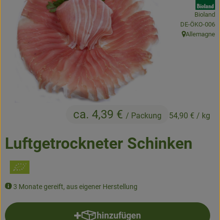
Bioland
Obst & Gemüse
, Kontrollstelle
DE-ÖKO-006
Allemagne
, Herkunft:
Kühltheke
Backwaren
Naturwaren
Getränke
ca. 4,39 €
/ Packung
54,90 €
/ kg
Gutscheine & Geschenkideen
Luftgetrockneter Schinken
So geht's
Schnupperangebote
3 Monate gereift, aus eigener Herstellung
Über uns
hinzufügen
Produkt zum Warenkorb hinzufü