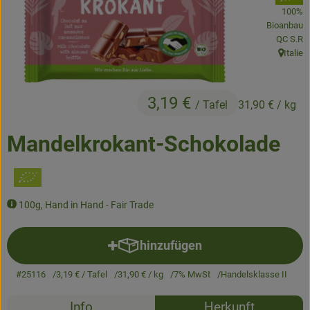
100%
Bioanbau
Obst & Gemüse
, Kontroll
QC S.R
Italie
Kühltheke
, Herkun
Backwaren
3,19 €
/ Tafel
31,90 €
/ kg
Naturwaren
Mandelkrokant-Schokolade
Getränke
Gutscheine & Geschenkideen
100g, Hand in Hand - Fair Trade
So geht's
hinzufügen
Produkt zum Warenkorb hinzuf
Schnupperangebote
#25116
3,19 €
/ Tafel
31,90 €
/ kg
7% MwSt
Handelsklasse II
Über uns
Rezepte
Info
Herkunft