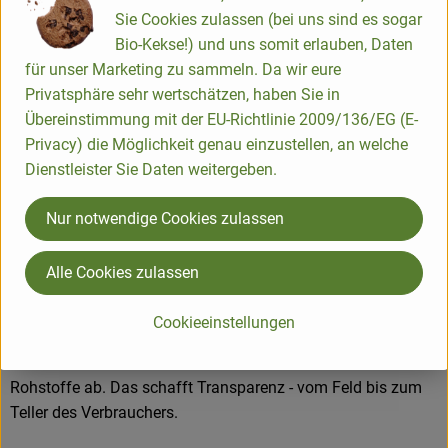
Sie Cookies zulassen (bei uns sind es sogar
Produkte in bester Bio-Qualität
Bio-Kekse!) und uns somit erlauben, Daten
für unser Marketing zu sammeln. Da wir eure
Produktqualität steht bei Rapunzel an erster Stelle. Das
Privatsphäre sehr wertschätzen, haben Sie in
Qualitätssicherungs-Team nimmt daher eine
Übereinstimmung mit der EU-Richtlinie 2009/136/EG (E-
Schlüsselposition im Unternehmen ein. Die Kontrollen der
Privacy) die Möglichkeit genau einzustellen, an welche
Rohstoffe beginnen bereits auf dem Feld. Bei Wareneingang
Dienstleister Sie Daten weitergeben.
werden alle Rohstoffe und Produkte beprobt. Zusätzlich
werden sie durch anerkannte externe Labors unabhängig
Nur notwendige Cookies zulassen
analysiert.
Wie schon zu Beginn liegen Rapunzel auch heute die
Alle Cookies zulassen
persönlichen Kontakte zu den Lieferanten und langfristige
Partnerschaften besonders am Herzen. Besuche vor Ort,
Cookieeinstellungen
Beratung durch eigene Agrar-Ingenieure und der rege
Austausch miteinander sichern die einwandfreie Qualität der
Rohstoffe ab. Das schafft Transparenz - vom Feld bis zum
Teller des Verbrauchers.