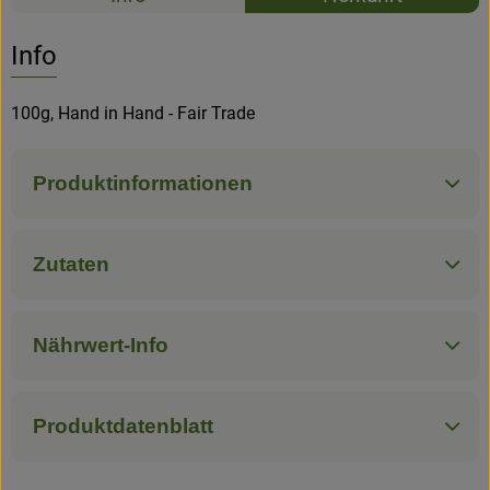
Newsletter
Es wurden k
Entdecke passende Rezepte
Info
100g, Hand in Hand - Fair Trade
Produktinformationen
Zutaten
Nährwert-Info
Produktdatenblatt