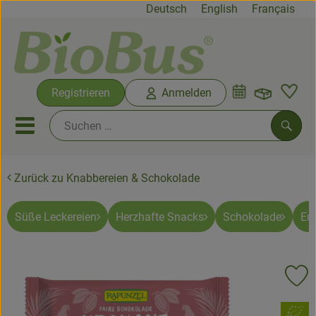
Deutsch
English
Français
Warenko
Registrieren
Anmelden
Link
Mobiles Menu öffnen oder sc
Such
Zurück zu Knabbereien & Schokolade
Biokisten
Rezepte
Süße Leckereien
Herzhafte Snacks
Schokolade
Ene
Neues & Angebote
Pr
Biokisten
, Verband:
Produkte vom Hof