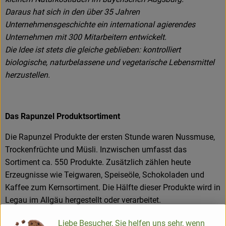
Daraus hat sich in den über 35 Jahren
Unternehmensgeschichte ein international agierendes
Unternehmen mit 300 Mitarbeitern entwickelt.
Die Idee ist stets die gleiche geblieben: kontrolliert
biologische, naturbelassene und vegetarische Lebensmittel
herzustellen.
Das Rapunzel Produktsortiment
Die Rapunzel Produkte der ersten Stunde waren Nussmuse,
Trockenfrüchte und Müsli. Inzwischen umfasst das
Sortiment ca. 550 Produkte. Zusätzlich zählen heute
Erzeugnisse wie Teigwaren, Speiseöle, Schokoladen und
Kaffee zum Kernsortiment. Die Hälfte dieser Produkte wird in
Legau im Allgäu hergestellt oder verarbeitet.
Liebe Besucher, Sie helfen uns sehr, wenn