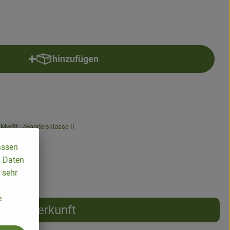
hinzufügen
Produkt zum Warenkorb hinzufügen
 MwSt
Handelsklasse II
assen
, Daten
 sehr
e
Herkunft