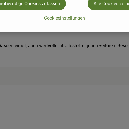
keine passenden Rezepte gefunden.
 notwendige Cookies zulassen
Alle Cookies zul
Cookieeinstellungen
ser reinigt, auch wertvolle Inhaltsstoffe gehen verloren. Besser 