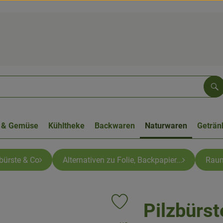
Su
 & Gemüse
Kühltheke
Backwaren
Naturwaren
Geträn
bürste & Co
Alternativen zu Folie, Backpapier...
Rau
Pilzbürst
Produkt zu Favouriten hinzufügen