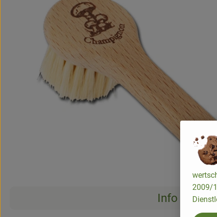
wertsch
2009/13
Info
Dienstl