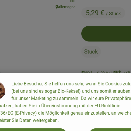
, Verband:
NG
Allemagne
, Herkunft:
5,29 €
/ Stück
Stück
#44501
5,29 €
/ Stück
7%
Liebe Besucher, Sie helfen uns sehr, wenn Sie Cookies zul
(bei uns sind es sogar Bio-Kekse!) und uns somit erlauben
für unser Marketing zu sammeln. Da wir eure Privatsphäre
ätzen, haben Sie in Übereinstimmung mit der EU-Richtlinie
6/EG (E-Privacy) die Möglichkeit genau einzustellen, an welch
Rezepte
eister Sie Daten weitergeben.