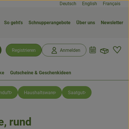
Deutsch
English
Français
So geht's
Schnupperangebote
Über uns
Newsletter
Warenk
L
Registrieren
Anmelden
chen
ke
Gutscheine & Geschenkideen
mduft
Haushaltsware
Saatgut
e, rund