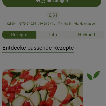
hinzufügen
Produkt zum Warenkorb hinzufü
Newsletter
0,5 l
#28004
9,79 €
/ 0,5 l
19,58 €
/ 1L
7% MwSt
Handelsklasse II
Rezepte
Info
Herkunft
Entdecke passende Rezepte
Rezept zu Favour