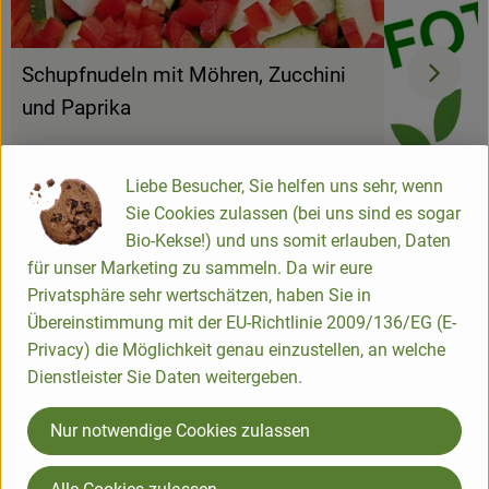
Schupfnudeln mit Möhren, Zucchini
und Paprika
Liebe Besucher, Sie helfen uns sehr, wenn
Sie Cookies zulassen (bei uns sind es sogar
Selleriesc
Bio-Kekse!) und uns somit erlauben, Daten
für unser Marketing zu sammeln. Da wir eure
einfach
4
Zutaten
mittel
Schwierigkeit:
Schwierigke
Privatsphäre sehr wertschätzen, haben Sie in
Übereinstimmung mit der EU-Richtlinie 2009/136/EG (E-
Privacy) die Möglichkeit genau einzustellen, an welche
Dienstleister Sie Daten weitergeben.
Info
Nur notwendige Cookies zulassen