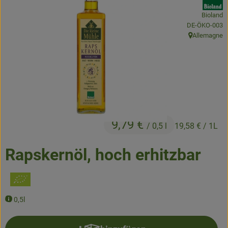
Bioland
Obst & Gemüse
, Kontrollstelle
DE-ÖKO-003
Allemagne
, Herkunft:
Kühltheke
Backwaren
Naturwaren
Getränke
9,79 €
/ 0,5 l
19,58 €
/ 1L
Gutscheine & Geschenkideen
Rapskernöl, hoch erhitzbar
So geht's
Schnupperangebote
0,5l
Über uns