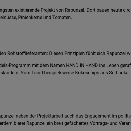
ängsten existierende Projekt von Rapunzel. Dort bauen heute ci
aselnüsse, Pinienkerne und Tomaten.
den Rohstofflieferanten: Diesen Prinzipien fühlt sich Rapunzel wel
dels-Programm mit dem Namen HAND IN HAND ins Leben gerufen. 
ländern. Somit sind beispielsweise Kokoschips aus Sri Lanka, K
punzel neben der Projektarbeit auch das Engagement im politisc
rdem bietet Rapunzel ein breit gefächertes Vortrags- und Ver