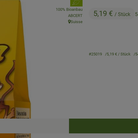
, Verband:
100% Bioanbau
5,19 €
/ Stück
5
, Kontrollstelle:
ABCERT
Suisse
, Herkunft:
#25019
5,19 €
/ Stück
5
Rezepte