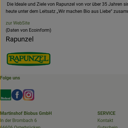
Die Ideale und Ziele von Rapunzel von vor über 35 Jahren si
heute unter dem Leitsatz „Wir machen Bio aus Liebe“ zusa
zur WebSite
(Daten von Ecoinform)
Rapunzel
Folge uns
Externer Link zu https://www.bioland.de/verbraucher
Externer Link zu https://www.facebook.com/martin
Externer Link zu https://www.instagram.com/b
Martinshof Biobus GmbH
SERVICE
In der Brombach 6
Kontakt
66606 Osterbrücken
Gutschein