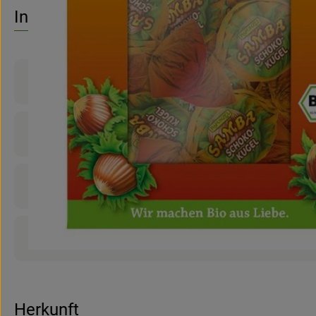
Es wurden 
Entdecke passende Rezepte
Info
Produktinformationen
Zutaten
Nährwert-Info
Produktdatenblatt
Herkunft