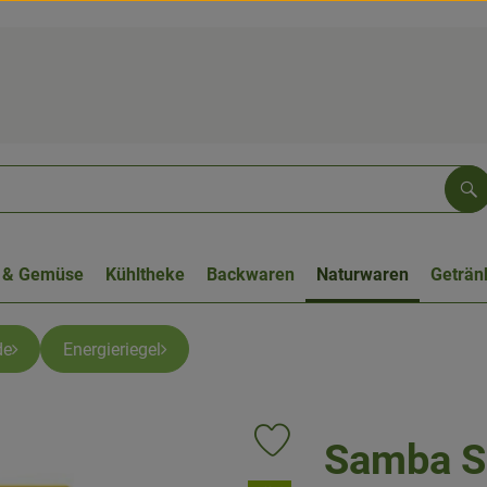
Su
 & Gemüse
Kühltheke
Backwaren
Naturwaren
Geträn
de
Energieriegel
Samba S
Produkt zu Favouriten hinzufüge