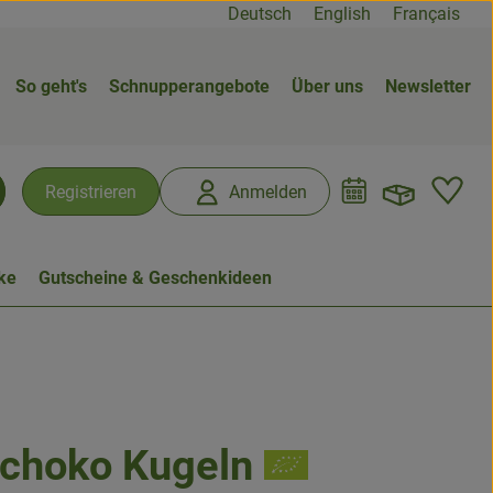
Deutsch
English
Français
So geht's
Schnupperangebote
Über uns
Newsletter
Warenk
L
Registrieren
Anmelden
chen
ke
Gutscheine & Geschenkideen
choko Kugeln
n