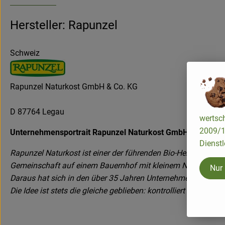
Hersteller: Rapunzel
Schweiz
Rapunzel Naturkost GmbH & Co. KG
D 87764 Legau
wertsch
2009/13
Unternehmensportrait Rapunzel Naturkost GmbH
Dienstl
Rapunzel Naturkost ist einer der führenden Bio-Hersteller i
Gemeinschaft auf einem Bauernhof mit kleinem Naturkostla
Nur
Daraus hat sich in den über 35 Jahren Unternehmensgeschicht
Die Idee ist stets die gleiche geblieben: kontrolliert biologi