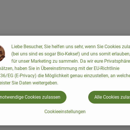
Liebe Besucher, Sie helfen uns sehr, wenn Sie Cookies zul
(bei uns sind es sogar Bio-Kekse!) und uns somit erlauben
für unser Marketing zu sammeln. Da wir eure Privatsphäre
ätzen, haben Sie in Übereinstimmung mit der EU-Richtlinie
6/EG (E-Privacy) die Möglichkeit genau einzustellen, an welch
eister Sie Daten weitergeben.
n Europa. Begonnen hat alles ganz klein: 1974 gründeten Joseph 
den im bayerischen Augsburg.
 notwendige Cookies zulassen
Alle Cookies zul
e ein international agierendes Unternehmen mit 300 Mitarbeite
sche, naturbelassene und vegetarische Lebensmittel herzustellen.
Cookieeinstellungen