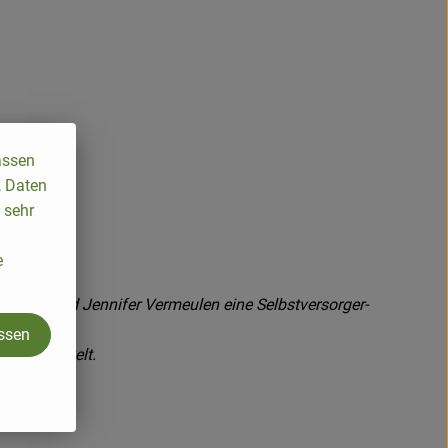
assen
, Daten
 sehr
e
Wilhelm und Jennifer Vermeulen eine Selbstversorger-
assen
rn entwickelt.