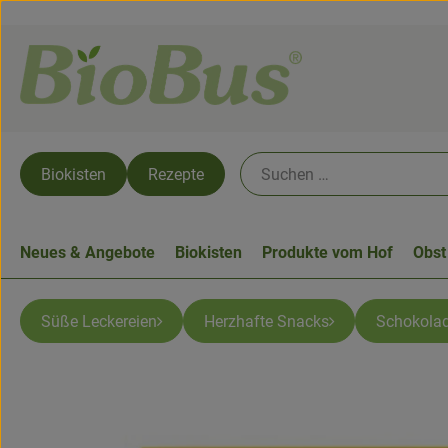
Biokisten
Rezepte
Neues & Angebote
Biokisten
Produkte vom Hof
Obst
Süße Leckereien
Herzhafte Snacks
Schokola