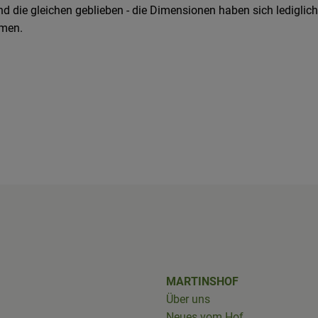
nd die gleichen geblieben - die Dimensionen haben sich ledigli
mmen.
shof/
iobus_bringts/
MARTINSHOF
Über uns
Neues vom Hof