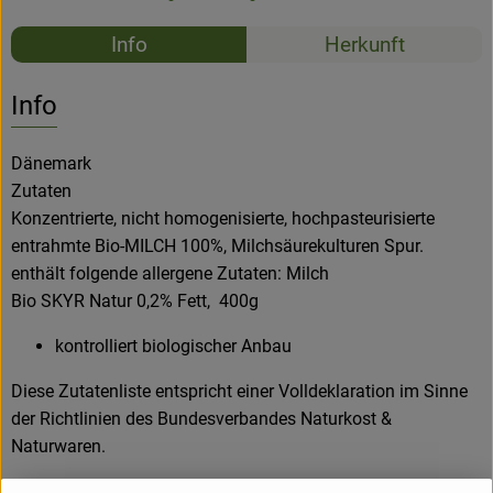
Newsletter
Rezepte
Info
Herkunft
Es wurden k
Entdecke passende Rezepte
Info
Dänemark
Zutaten
Konzentrierte, nicht homogenisierte, hochpasteurisierte
entrahmte Bio-MILCH 100%, Milchsäurekulturen Spur.
enthält folgende allergene Zutaten: Milch
Bio SKYR Natur 0,2% Fett, 400g
kontrolliert biologischer Anbau
Diese Zutatenliste entspricht einer Volldeklaration im Sinne
der Richtlinien des Bundesverbandes Naturkost &
Naturwaren.
Hohe Eiweiß