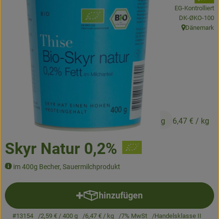
EG-Kontrolliert
, Kontrollstelle:
DK-ØKO-100
Obst & Gemüse
Dänemark
, Herkunft:
Kühltheke
Backwaren
Naturwaren
Getränke
2,59 €
/ 400 g
6,47 €
/ kg
Gutscheine & Geschenkideen
Skyr Natur 0,2%
So geht's
im 400g Becher, Sauermilchprodukt
Schnupperangebote
hinzufügen
Produkt zum Warenkorb hinzuf
Über uns
#13154
2,59 €
/ 400 g
6,47 €
/ kg
7% MwSt
Handelsklasse II