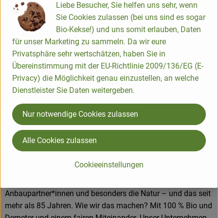
Liebe Besucher, Sie helfen uns sehr, wenn
Sie Cookies zulassen (bei uns sind es sogar
Bio-Kekse!) und uns somit erlauben, Daten
Herkunft
für unser Marketing zu sammeln. Da wir eure
Privatsphäre sehr wertschätzen, haben Sie in
Übereinstimmung mit der EU-Richtlinie 2009/136/EG (E-
Hersteller: Voelkel
Privacy) die Möglichkeit genau einzustellen, an welche
Dienstleister Sie Daten weitergeben.
DV
Nur notwendige Cookies zulassen
Voelkel GmbH
Alle Cookies zulassen
D 29478 Höhbeck
In unserer familiengeführten Naturkostsafterei im Norden
Cookieeinstellungen
Deutschlands machen wir Saft so, dass alle etwas davon
haben: Unsere Kund*innen, Mitarbeiter*innen,
Anbaupartner*innen und besonders die Natur – und das seit
mehr als 85 Jahren. Wie wir das machen? Mit 100 % Bio und
Demeter und einem fairen Miteinander. Unser Unternehmen