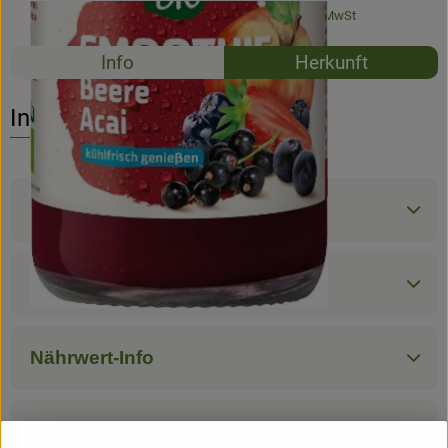
#32093
3,19 €
/ Stück
12,76 €
/ l
7% MwSt
Newsletter
Rezepte
Info
Herkunft
Es wurden k
Entdecke passende Rezepte
Info
Produktinformationen
Zutaten
Nährwert-Info
Produktdatenblatt