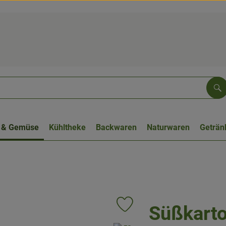
Su
 & Gemüse
Kühltheke
Backwaren
Naturwaren
Geträn
Süßkarto
Produkt zu Favouriten hinzufüge