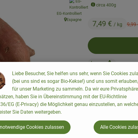
, Verband:
circa 400g
EG-Kontrolliert
Espagne
7,49 €
, Herkunft:
Alter 
/ kg
9,99
Liebe Besucher, Sie helfen uns sehr, wenn Sie Cookies zul
(bei uns sind es sogar Bio-Kekse!) und uns somit erlauben
#1046
7,49 €
/ kg
7% Mw
für unser Marketing zu sammeln. Da wir eure Privatsphäre
ätzen, haben Sie in Übereinstimmung mit der EU-Richtlinie
6/EG (E-Privacy) die Möglichkeit genau einzustellen, an welch
Rezepte
eister Sie Daten weitergeben.
keine passenden Rezepte gefunden.
 notwendige Cookies zulassen
Alle Cookies zul