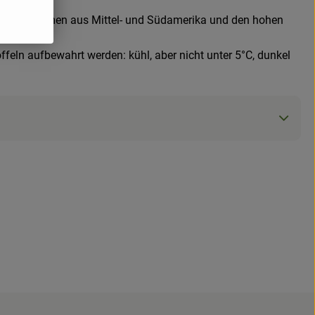
n beide kommen aus Mittel- und Südamerika und den hohen
toffeln aufbewahrt werden: kühl, aber nicht unter 5°C, dunkel