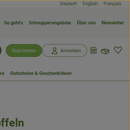
Deutsch
English
Français
So geht's
Schnupperangebote
Über uns
Newsletter
Warenk
L
Registrieren
Anmelden
chen
ke
Gutscheine & Geschenkideen
ffeln
n