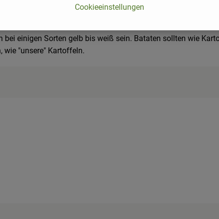
Cookieeinstellungen
ne. Gemeinsam haben die beiden Pflanzenarten die Heimat, den
 mit einem spitzen Ende.
nn bei einigen Sorten gelb bis weiß sein. Bataten sollten wie Kar
, wie "unsere" Kartoffeln.