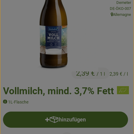
Demeter
, Kontrollstelle
DE-ÖKO-007
Obst & Gemüse
Allemagne
, Herkunft:
Kühltheke
Backwaren
Naturwaren
Getränke
2,39 €
/ 1 l
2,39 €
/ l
Gutscheine & Geschenkideen
Vollmilch, mind. 3,7% Fett
So geht's
1L-Flasche
Schnupperangebote
hinzufügen
Produkt zum Warenkorb hinzufü
Über uns