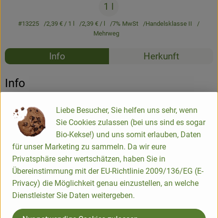
1 l
Newsletter
#13225
2,39 €
/ 1 l
2,39 €
/ l
7% MwSt
Handelsklasse II
Mehrweg
Rezepte
Info
Herkunft
Es wurden k
Entdecke passende Rezepte
Info
1L-Flasche
Liebe Besucher, Sie helfen uns sehr, wenn
Sie Cookies zulassen (bei uns sind es sogar
Bio-Kekse!) und uns somit erlauben, Daten
Produktinformationen
für unser Marketing zu sammeln. Da wir eure
Privatsphäre sehr wertschätzen, haben Sie in
Übereinstimmung mit der EU-Richtlinie 2009/136/EG (E-
Zutaten
Privacy) die Möglichkeit genau einzustellen, an welche
Dienstleister Sie Daten weitergeben.
Nährwert-Info