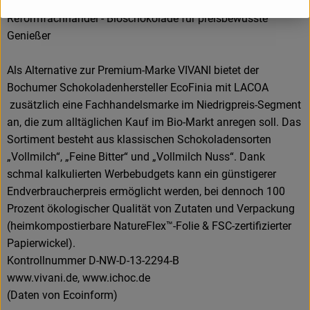
Die Preiseinstiegs-Schokolade für den Bio- und
Reformfachhandel - Bioschokolade für preisbewusste
Genießer
Als Alternative zur Premium-Marke VIVANI bietet der
Bochumer Schokoladenhersteller EcoFinia mit LACOA
zusätzlich eine Fachhandelsmarke im Niedrigpreis-Segment
an, die zum alltäglichen Kauf im Bio-Markt anregen soll. Das
Sortiment besteht aus klassischen Schokoladensorten
„Vollmilch“, „Feine Bitter“ und „Vollmilch Nuss“. Dank
schmal kalkulierten Werbebudgets kann ein günstigerer
Endverbraucherpreis ermöglicht werden, bei dennoch 100
Prozent ökologischer Qualität von Zutaten und Verpackung
(heimkompostierbare NatureFlex™-Folie & FSC-zertifizierter
Papierwickel).
Kontrollnummer D-NW-D-13-2294-B
www.vivani.de, www.ichoc.de
(Daten von Ecoinform)