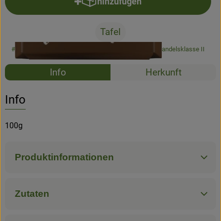
hinzufügen
Produkt zum Warenkorb hinzufü
Newsletter
Tafel
#45023
2,99 €
/ Tafel
29,90 €
/ kg
7% MwSt
Handelsklasse II
Rezepte
Info
Herkunft
Es wurden k
Entdecke passende Rezepte
Info
100g
Produktinformationen
Zutaten