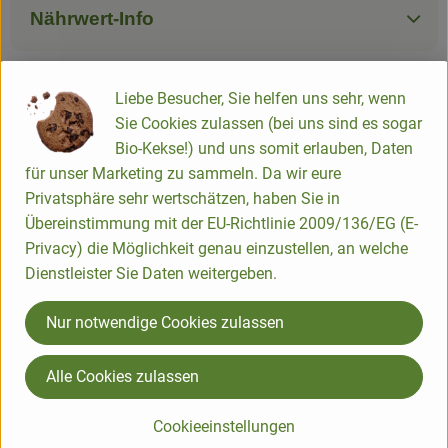
Nährwert-Info
Produktdatenblatt
Liebe Besucher, Sie helfen uns sehr, wenn
Sie Cookies zulassen (bei uns sind es sogar
Bio-Kekse!) und uns somit erlauben, Daten
für unser Marketing zu sammeln. Da wir eure
Herkunft
Privatsphäre sehr wertschätzen, haben Sie in
Übereinstimmung mit der EU-Richtlinie 2009/136/EG (E-
Hersteller: Lacoa
Privacy) die Möglichkeit genau einzustellen, an welche
Dienstleister Sie Daten weitergeben.
DE
Nur notwendige Cookies zulassen
EcoFinia GmbH
Alle Cookies zulassen
D 32051 Herford
Cookieeinstellungen