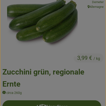
Demeter
Allemagne
, Herkunft:
Obst & Gemüse
Kühltheke
Backwaren
Naturwaren
Getränke
3,99 €
/ kg
Gutscheine & Geschenkideen
Zucchini grün, regionale
So geht's
Ernte
Schnupperangebote
circa 260g
Über uns