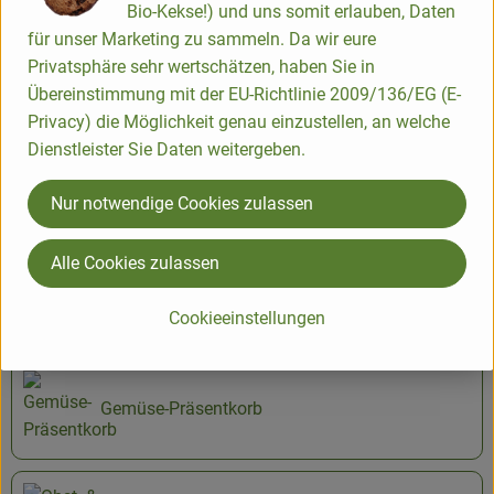
Bio-Kekse!) und uns somit erlauben, Daten
Sie enthalten die Vitamine A, B1 und C sowie Kalium,
für unser Marketing zu sammeln. Da wir eure
Magnesium Eisen und Calcium .
Privatsphäre sehr wertschätzen, haben Sie in
Übereinstimmung mit der EU-Richtlinie 2009/136/EG (E-
Zucchini solten trocken und kühl gelagert werden, am besten
Privacy) die Möglichkeit genau einzustellen, an welche
im gemüsefach des Kühlschranks.
Dienstleister Sie Daten weitergeben.
Nur notwendige Cookies zulassen
Produktinformationen
Alle Cookies zulassen
Verwendet oder empfohlen bei
Cookieeinstellungen
Gemüse-Präsentkorb