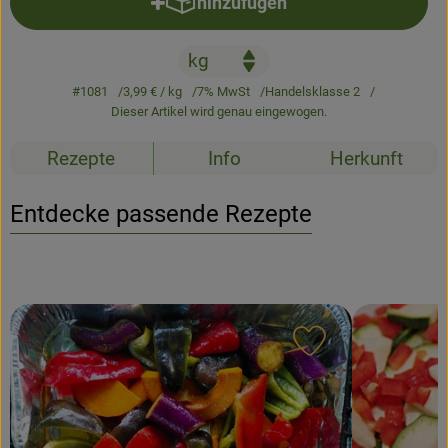
hinzufügen
Produkt zum Warenkorb hinzufü
Newsletter
#1081
3,99 €
/ kg
7% MwSt
Handelsklasse 2
Dieser Artikel wird genau eingewogen.
Rezepte
Info
Herkunft
Entdecke passende Rezepte
Rezept zu Favour