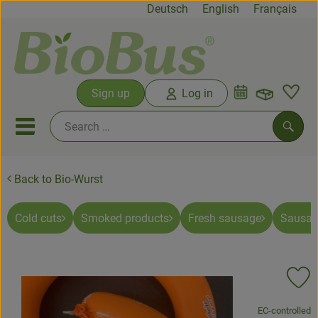
Deutsch
English
Français
Open b
Sign up
Log in
Link
Open or close mobile menu
Searc
Back to Bio-Wurst
News&offers
Bio Boxes
Cold cuts
Smoked products
Fresh sausage
Sausage
From the farm
Fruit & Vegetables
Ad
Fresh products
, association:
EC-controlled