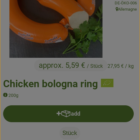
, certification 
DE-ÖKO-006
Allemagne
Baked goods
, origin:
Natural products
Beverages
Vouchers & Gift Ideas
approx. 5,59 €
/ Stück
27,95 €
/ kg
Delivery service
Chicken bologna ring
About us
200g
News
add
Add product to basket
Stück