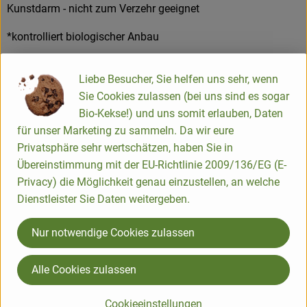
Kunstdarm - nicht zum Verzehr geeignet
*kontrolliert biologischer Anbau
Liebe Besucher, Sie helfen uns sehr, wenn
Product information
Sie Cookies zulassen (bei uns sind es sogar
Bio-Kekse!) und uns somit erlauben, Daten
Nutrition data
für unser Marketing zu sammeln. Da wir eure
Privatsphäre sehr wertschätzen, haben Sie in
Übereinstimmung mit der EU-Richtlinie 2009/136/EG (E-
Privacy) die Möglichkeit genau einzustellen, an welche
Origin
Dienstleister Sie Daten weitergeben.
Nur notwendige Cookies zulassen
Hersteller: Martinshof
Alle Cookies zulassen
Germany (German)
Martinshof - Biolandtradition seit 1986
Cookieeinstellungen