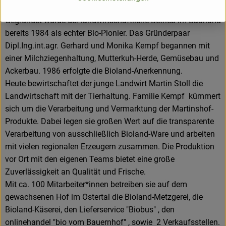
Gegründet wurde der landwirtschaftliche Betrieb im Saarland
bereits 1984 als echter Bio-Pionier. Das Gründerpaar
Dipl.Ing.int.agr. Gerhard und Monika Kempf begannen mit
einer Milchziegenhaltung, Mutterkuh-Herde, Gemüsebau und
Ackerbau. 1986 erfolgte die Bioland-Anerkennung.
Heute bewirtschaftet der junge Landwirt Martin Stoll die
Landwirtschaft mit der Tierhaltung. Familie Kempf kümmert
sich um die Verarbeitung und Vermarktung der Martinshof-
Produkte. Dabei legen sie großen Wert auf die transparente
Verarbeitung von ausschließlich Bioland-Ware und arbeiten
mit vielen regionalen Erzeugern zusammen. Die Produktion
vor Ort mit den eigenen Teams bietet eine große
Zuverlässigkeit an Qualität und Frische.
Mit ca. 100 Mitarbeiter*innen betreiben sie auf dem
gewachsenen Hof im Ostertal die Bioland-Metzgerei, die
Bioland-Käserei, den Lieferservice "Biobus" , den
onlinehandel "bio vom Bauernhof" , sowie 2 Verkaufsstellen.