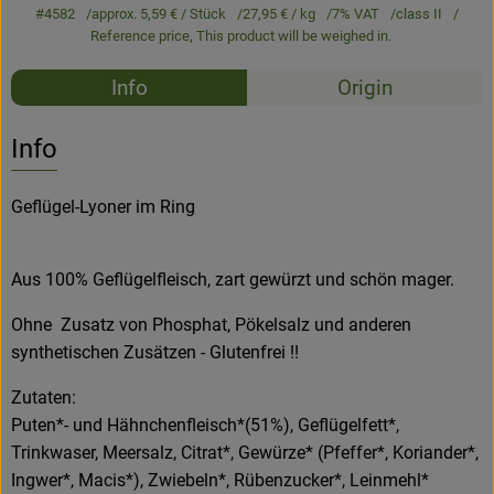
#4582
approx. 5,59 €
/ Stück
27,95 €
/ kg
7% VAT
class II
Reference price,
This product will be weighed in.
Recipes
Info
Origin
No suitable rec
Discover suitable recipes
Info
Geflügel-Lyoner im Ring
Aus 100% Geflügelfleisch, zart gewürzt und schön mager.
Ohne Zusatz von Phosphat, Pökelsalz und anderen
synthetischen Zusätzen - Glutenfrei !!
Zutaten:
Puten*- und Hähnchenfleisch*(51%), Geflügelfett*,
Trinkwaser, Meersalz, Citrat*, Gewürze* (Pfeffer*, Koriander*,
Ingwer*, Macis*), Zwiebeln*, Rübenzucker*, Leinmehl*