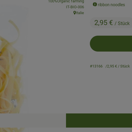
, association:
100%Organic farming
ribbon noodles
, certification authority:
IT-BIO-006
Italie
, origin:
2,95 €
/ Stück
#13166
2,95 €
/ Stück
Recipes