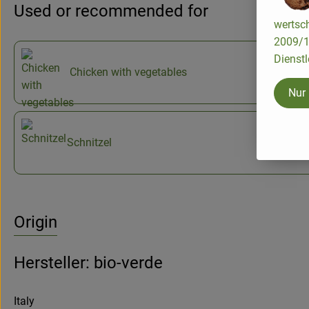
Used or recommended for
wertsch
2009/13
Dienstl
Chicken with vegetables
Nur
Schnitzel
Origin
Hersteller: bio-verde
Italy