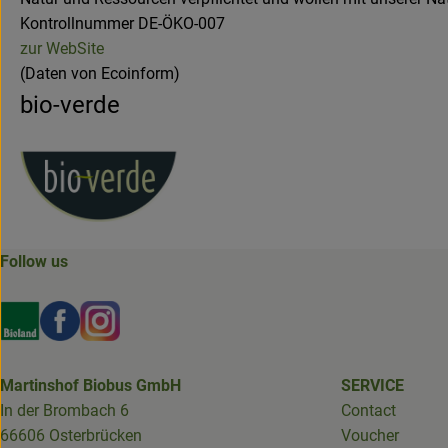
Kontrollnummer DE-ÖKO-007
zur WebSite
(Daten von Ecoinform)
bio-verde
Follow us
Externer Link zu https://www.bioland.de/verbraucher
Externer Link zu https://www.facebook.com/martin
Externer Link zu https://www.instagram.com/b
Martinshof Biobus GmbH
SERVICE
In der Brombach 6
Contact
66606 Osterbrücken
Voucher