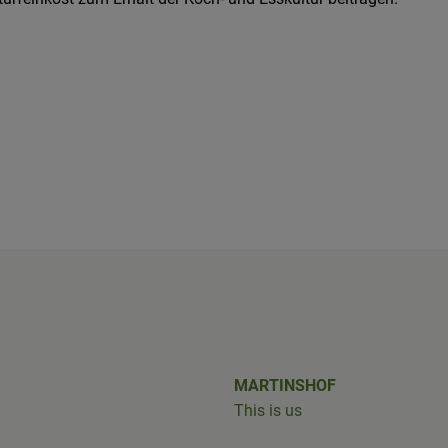
shof/
iobus_bringts/
MARTINSHOF
This is us