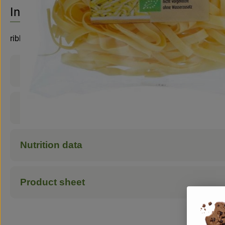
No suitable re
Discover suitable recipes
Info
ribbon noodles
Product information
Ingredients
Nutrition data
Product sheet