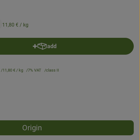
11,80 €
/ kg
add
Add product to basket
11,80 €
/ kg
7% VAT
class II
Origin