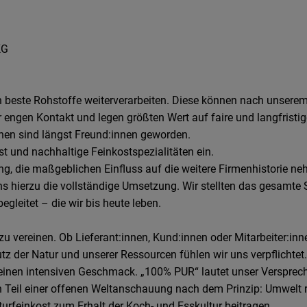
KG
ch beste Rohstoffe weiterverarbeiten. Diese können nach unserem
engen Kontakt und legen größten Wert auf faire und langfristig
innen sind längst Freund:innen geworden.
ost und nachhaltige Feinkostspezialitäten ein.
ng, die maßgeblichen Einfluss auf die weitere Firmenhistorie neh
ns hierzu die vollständige Umsetzung. Wir stellten das gesamte 
egleitet – die wir bis heute leben.
u vereinen. Ob Lieferant:innen, Kund:innen oder Mitarbeiter:inne
 der Natur und unserer Ressourcen fühlen wir uns verpflichtet.
d einen intensiven Geschmack. „100% PUR“ lautet unser Versprec
ern Teil einer offenen Weltanschauung nach dem Prinzip: Umwelt
turfeinkost zum Erhalt der Koch- und Esskultur beitragen.