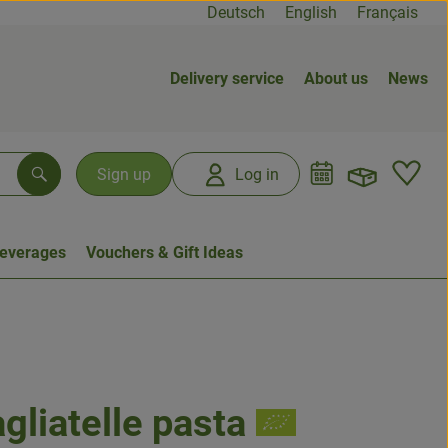
Deutsch
English
Français
Delivery service
About us
News
Open b
L
Sign up
Log in
Search
everages
Vouchers & Gift Ideas
gliatelle pasta