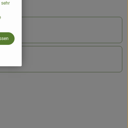
 sehr
e
assen