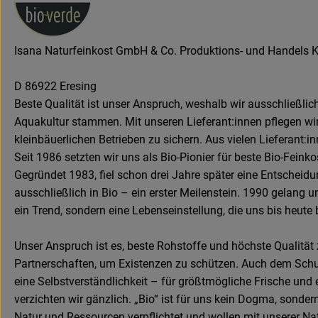
Isana Naturfeinkost GmbH & Co. Produktions- und Handels 
D 86922 Eresing
Beste Qualität ist unser Anspruch, weshalb wir ausschließli
Aquakultur stammen. Mit unseren Lieferant:innen pflegen wir 
kleinbäuerlichen Betrieben zu sichern. Aus vielen Lieferant:
Seit 1986 setzten wir uns als Bio-Pionier für beste Bio-Feink
Gegründet 1983, fiel schon drei Jahre später eine Entscheidu
ausschließlich in Bio – ein erster Meilenstein. 1990 gelang u
ein Trend, sondern eine Lebenseinstellung, die uns bis heute b
Unser Anspruch ist es, beste Rohstoffe und höchste Qualität z
Partnerschaften, um Existenzen zu schützen. Auch dem Schutz
eine Selbstverständlichkeit – für größtmögliche Frische un
verzichten wir gänzlich. „Bio“ ist für uns kein Dogma, sond
Natur und Ressourcen verpflichtet und wollen mit unserer Na