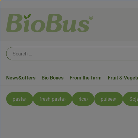
News&offers
Bio Boxes
From the farm
Fruit & Veget
pasta
fresh pasta
rice
pulses
Soj