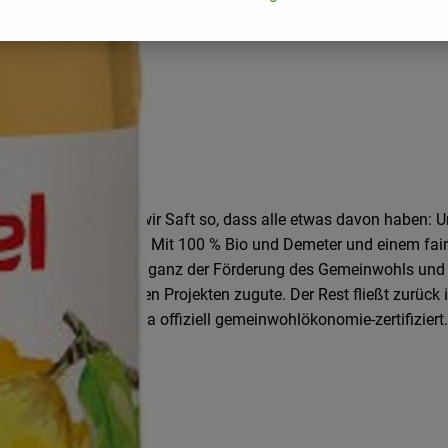
eutschlands machen wir Saft so, dass alle etwas davon haben: U
 Wie wir das machen? Mit 100 % Bio und Demeter und einem faire
ngen, die sich voll und ganz der Förderung des Gemeinwohls un
zialen und kulturellen Projekten zugute. Der Rest fließt zurück 
nternehmen in Europa offiziell gemeinwohlökonomie-zertifiziert.