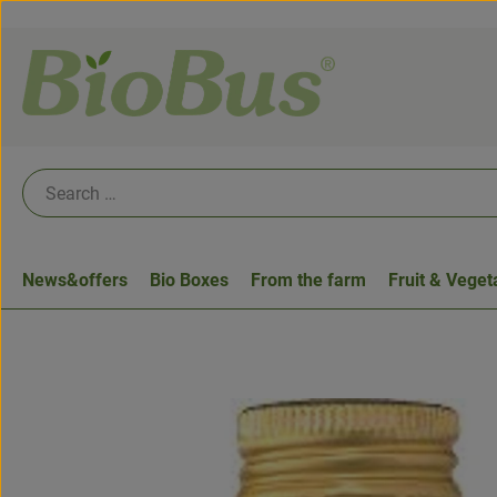
News&offers
Bio Boxes
From the farm
Fruit & Veget