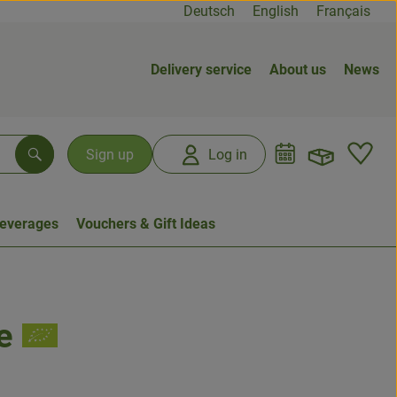
Deutsch
English
Français
Delivery service
About us
News
Open b
L
Sign up
Log in
Search
everages
Vouchers & Gift Ideas
e