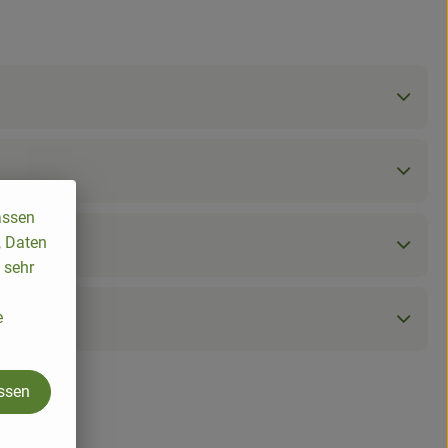
assen
, Daten
 sehr
e
assen