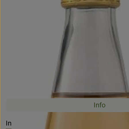
Info
No suitable re
Discover suitable recipes
Info