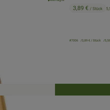
, origin:
3,89 €
/ Stück
5,
#7006
3,89 €
/ Stück
5,5
Recipes
cipes were found.