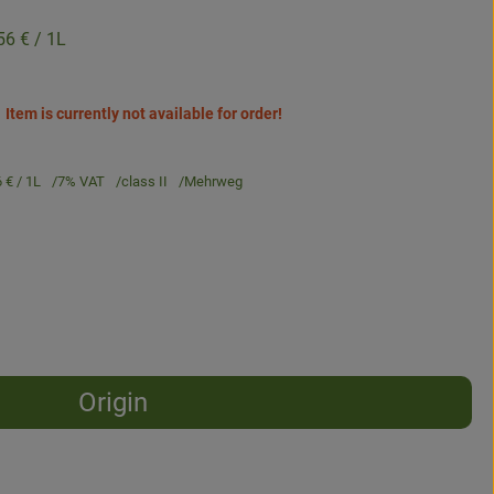
56 €
/ 1L
Item is currently not available for order!
6 €
/ 1L
7% VAT
class II
Mehrweg
Origin