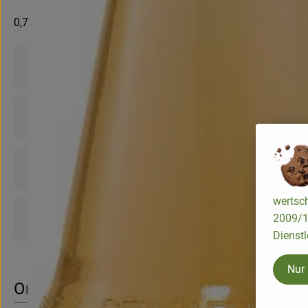
0,75l
Product information
Ingredients
Nutrition data
wertsch
Product sheet
2009/13
Dienstl
Nur
Origin