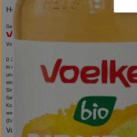
Hersteller: Voelkel
Germany (German)
Voelkel GmbH
D 29478 Höhbeck
In unserer familiengeführten Naturkostsafterei im Norden D
und besonders die Natur – und das seit mehr als 85 Jahren.
einiger Weniger, sondern gehört zwei gemeinnützigen Stiftu
Sinne kommt ein fester Teil unseres Gewinns ökologischen, so
Seit 2020 sind wir als eines von wenigen mittelständischen U
Kontrollnummer DE-NI-007-05193-BCD
www.voelkeljuice.de
(Daten von Ecoinform)
Voelkel