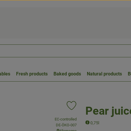
ables
Fresh products
Baked goods
Natural products
B
Pear juic
Add product to favorites
, association:
EC-controlled
0,75l
, certification authority:
DE-ÖKO-007
Allemagne