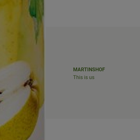
shof/
iobus_bringts/
MARTINSHOF
This is us