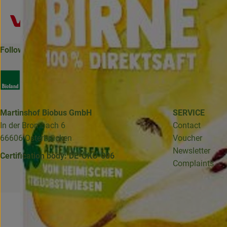
Follow us
Externer Link zu https://www.bioland.de/verbraucher
Externer Link zu https://www.facebook.com/martin
Externer Link zu https://www.instagram.com/b
Martinshof Biobus GmbH
SERVICE
In der Brombach 6
Contact
66606 Osterbrücken
Voucher
Newsletter
Certification body: DE-ÖKO-006
Complaints