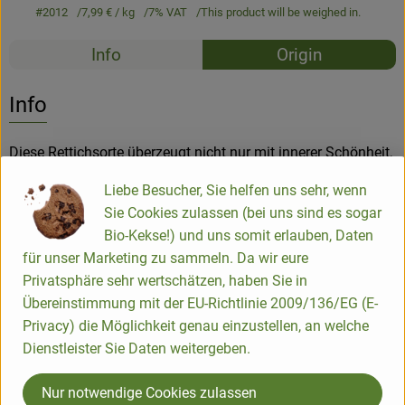
#2012
7,99 €
/ kg
7% VAT
This product will be weighed in.
Recipes
Info
Origin
No suitable rec
Discover suitable recipes
Info
Diese Rettichsorte überzeugt nicht nur mit innerer Schönheit,
sondern sie ist auch das perfekte Wintergemüse.
Liebe Besucher, Sie helfen uns sehr, wenn
Sie Cookies zulassen (bei uns sind es sogar
Woher der Rettich seinen Namen hat, ist augenscheinlich:
Bio-Kekse!) und uns somit erlauben, Daten
Das Innere sieht aus wie das rote Fruchtfleisch der
für unser Marketing zu sammeln. Da wir eure
Wassermelone. Damit ist das Gemüse ein grandioser
Privatsphäre sehr wertschätzen, haben Sie in
Hingucker in Salaten oder gedünstet.
Übereinstimmung mit der EU-Richtlinie 2009/136/EG (E-
Privacy) die Möglichkeit genau einzustellen, an welche
Der Rettich bildet große runde, creme-weiße bis grüne
Dienstleister Sie Daten weitergeben.
Knollen mit einem rötlichen Fruchtfleisch, das an
Wassermelonen erinnert. Das Fruchtfleisch ist knackig und
Nur notwendige Cookies zulassen