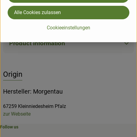
mild mit einem süßlichen Geschmack. Der Wassermelonen-
Rettich (auch Shinrimei-Rettich oder Rabano Sandia
Alle Cookies zulassen
genannt) schmeckt damit weniger scharf als weißer Rettich,
kann aber ansonsten wie dieser verwendet werden.
Cookieeinstellungen
Product information
Origin
Hersteller: Morgentau
67259 Kleinniedesheim Pfalz
zur Webseite
Follow us