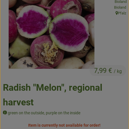
Bioland
Baked goods
Pfalz
, origin:
Natural products
Beverages
Vouchers & Gift Ideas
Delivery service
7,99 €
/ kg
About us
Radish "Melon", regional
News
harvest
green on the outside, purple on the inside
Item is currently not available for order!