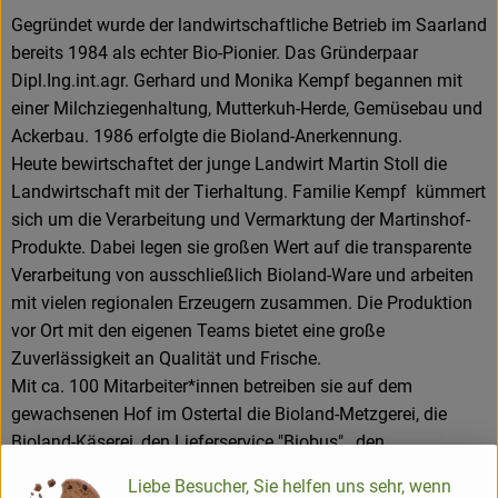
Gegründet wurde der landwirtschaftliche Betrieb im Saarland
bereits 1984 als echter Bio-Pionier. Das Gründerpaar
Dipl.Ing.int.agr. Gerhard und Monika Kempf begannen mit
einer Milchziegenhaltung, Mutterkuh-Herde, Gemüsebau und
Ackerbau. 1986 erfolgte die Bioland-Anerkennung.
Heute bewirtschaftet der junge Landwirt Martin Stoll die
Landwirtschaft mit der Tierhaltung. Familie Kempf kümmert
sich um die Verarbeitung und Vermarktung der Martinshof-
Produkte. Dabei legen sie großen Wert auf die transparente
Verarbeitung von ausschließlich Bioland-Ware und arbeiten
mit vielen regionalen Erzeugern zusammen. Die Produktion
vor Ort mit den eigenen Teams bietet eine große
Zuverlässigkeit an Qualität und Frische.
Mit ca. 100 Mitarbeiter*innen betreiben sie auf dem
gewachsenen Hof im Ostertal die Bioland-Metzgerei, die
Bioland-Käserei, den Lieferservice "Biobus" , den
onlinehandel "bio vom Bauernhof" , sowie 2 Verkaufsstellen.
Liebe Besucher, Sie helfen uns sehr, wenn
Dies sind ein großes Naturkostgeschäft "Martinshof