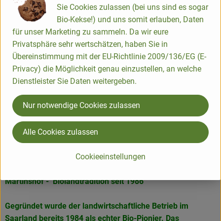
Sie Cookies zulassen (bei uns sind es sogar
Stadtladen" im Herzen der Hauptstadt Saarbrücken und ein
Bio-Kekse!) und uns somit erlauben, Daten
kleinerer "Martinshof Hofladen" in St. Wendel. Die
für unser Marketing zu sammeln. Da wir eure
Martinshof-Produkte findet man in vielen
Privatsphäre sehr wertschätzen, haben Sie in
Naturkostgeschäften, in manchen Globus-und Edeka
Übereinstimmung mit der EU-Richtlinie 2009/136/EG (E-
Märkten und als französische Marke "ferme du bio" in
Privacy) die Möglichkeit genau einzustellen, an welche
Bioläden in Frankreich.
Dienstleister Sie Daten weitergeben.
Nur notwendige Cookies zulassen
Alle Cookies zulassen
Bioagrar Ostertal Stoll & Kempf GmbH
Cookieeinstellungen
D 66606 St.Wendel
Martinshof - Biolandtradition seit 1986
Gegründet wurde der landwirtschaftliche Betrieb im
Saarland bereits 1984 als echter Bio-Pionier. Das