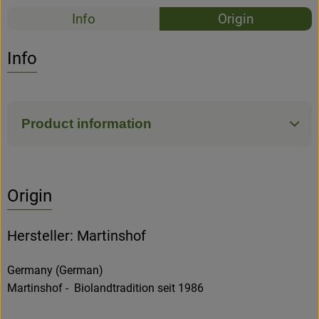
Recipes
Info
Origin
No suitable rec
Discover suitable recipes
Info
Product information
Origin
Hersteller: Martinshof
Germany (German)
Martinshof - Biolandtradition seit 1986