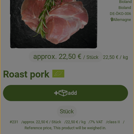
Bioland
Baked goods
, certification 
DE-ÖKO-006
Allemagne
, origin:
Natural products
Beverages
Vouchers & Gift Ideas
approx. 22,50 €
/ Stück
22,50 €
/ kg
Delivery service
Roast pork
About us
add
Add product to basket
News
Stück
#231
approx. 22,50 €
/ Stück
22,50 €
/ kg
7% VAT
class II
Reference price,
This product will be weighed in.