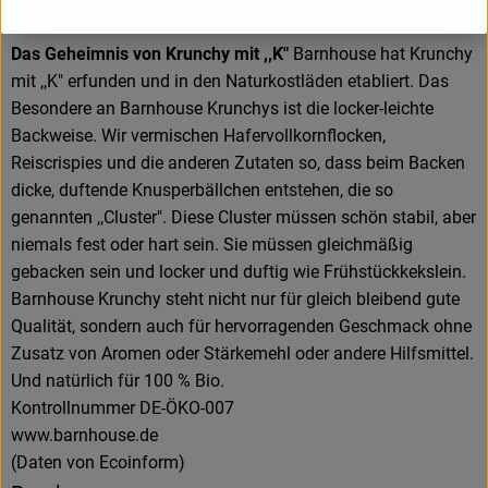
D 84453 Mühldorf am Inn
Das Geheimnis von Krunchy mit ,,K"
Barnhouse hat Krunchy
mit ,,K" erfunden und in den Naturkostläden etabliert. Das
Besondere an Barnhouse Krunchys ist die locker-leichte
Backweise. Wir vermischen Hafervollkornflocken,
Reiscrispies und die anderen Zutaten so, dass beim Backen
dicke, duftende Knusperbällchen entstehen, die so
genannten ,,Cluster". Diese Cluster müssen schön stabil, aber
niemals fest oder hart sein. Sie müssen gleichmäßig
gebacken sein und locker und duftig wie Frühstückkekslein.
Barnhouse Krunchy steht nicht nur für gleich bleibend gute
Qualität, sondern auch für hervorragenden Geschmack ohne
Zusatz von Aromen oder Stärkemehl oder andere Hilfsmittel.
Und natürlich für 100 % Bio.
Kontrollnummer DE-ÖKO-007
www.barnhouse.de
(Daten von Ecoinform)