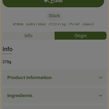
add
Add product to basket
Stück
#19046
6,49 €
/ Stück
17,31 €
/ kg
7% VAT
class II
Recipes
Info
Origin
No suitable rec
Discover suitable recipes
Info
370g
Product information
Ingredients