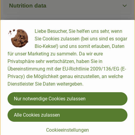
Nutrition data
Product sheet
Liebe Besucher, Sie helfen uns sehr, wenn
Sie Cookies zulassen (bei uns sind es sogar
Bio-Kekse!) und uns somit erlauben, Daten
für unser Marketing zu sammeln. Da wir eure
Origin
Privatsphäre sehr wertschätzen, haben Sie in
Übereinstimmung mit der EU-Richtlinie 2009/136/EG (E-
Hersteller: Barnhouse
Privacy) die Möglichkeit genau einzustellen, an welche
Dienstleister Sie Daten weitergeben.
EN
Nur notwendige Cookies zulassen
Alle Cookies zulassen
Barnhouse Naturprodukte GmbH
Cookieeinstellungen