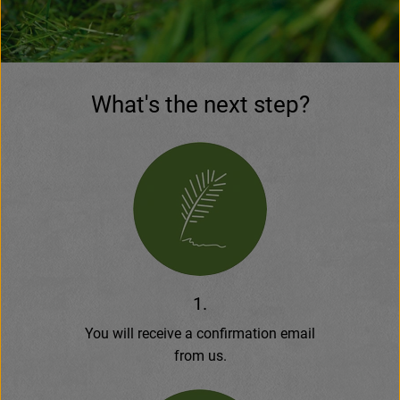
Baked goods
Natural products
What's the next step?
Beverages
Vouchers & Gift Ideas
Delivery service
About us
News
1.
You will receive a confirmation email
from us.