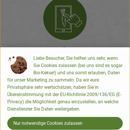
2.
Liebe Besucher, Sie helfen uns sehr, wenn
You can change your order in the
Sie Cookies zulassen (bei uns sind es sogar
shopping cart until 12 am 2 days before
Bio-Kekse!) und uns somit erlauben, Daten
your delivery. Please do not forget to
für unser Marketing zu sammeln. Da wir eure
send us the changes
Privatsphäre sehr wertschätzen, haben Sie in
Übereinstimmung mit der EU-Richtlinie 2009/136/EG (E-
Privacy) die Möglichkeit genau einzustellen, an welche
Dienstleister Sie Daten weitergeben.
Nur notwendige Cookies zulassen