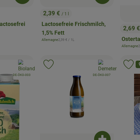
2,39 €
/ 1 l
, Preis:
lactosefrei
Lactosefreie Frischmilch,
2,69 
, Preis
1,5% Fett
Osterta
s:
, Referenzpreis:
Allemagne
2,39 €
/ 1L
, Herkunft:
,
Allemagne
2
, Herkunft:
, Verband:
, Verband:
Favouriten hinzufügen
Produkt zu Favouriten hinzufügen
Pr
, Kontrollstelle:
, Kontrollstelle:
DE-ÖKO-003
DE-ÖKO-007