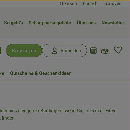
Deutsch
English
Français
So geht's
Schnupperangebote
Über uns
Newsletter
Warenk
L
Registrieren
Anmelden
chen
ke
Gutscheine & Geschenkideen
ln bis zu veganen Bratlingen - wenn Sie links den "Filter
 finden.