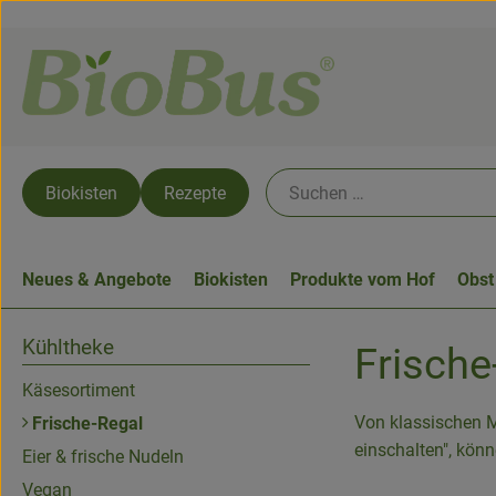
Biokisten
Rezepte
Neues & Angebote
Biokisten
Produkte vom Hof
Obst
Kühltheke
Frische
Käsesortiment
Von klassischen Mi
Frische-Regal
einschalten", könn
Eier & frische Nudeln
Vegan