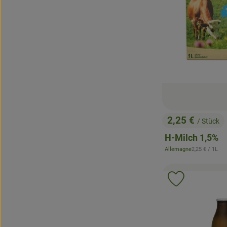
2,25 €
/ Stück
, Preis:
H-Milch 1,5%
, Referenzprei
Allemagne
2,25 €
/ 1L
, Herkunft:
Produkt zu 