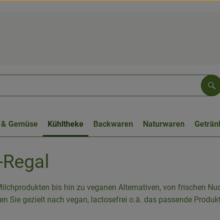
Su
 & Gemüse
Kühltheke
Backwaren
Naturwaren
Geträn
-Regal
lchprodukten bis hin zu veganen Alternativen, von frischen Nude
en Sie gezielt nach vegan, lactosefrei o.ä. das passende Produkt