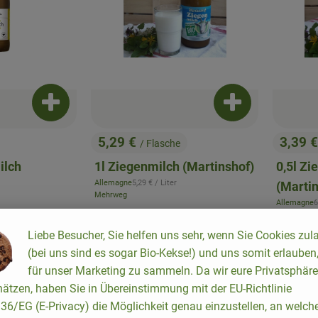
Produkt zum Warenkorb hinzufügen
Produkt zum War
5,29 €
3,39 
/ Flasche
, Preis:
, Preis
ilch
1l Ziegenmilch (Martinshof)
0,5l Zi
, Referenzpreis:
Allemagne
5,29 €
/ Liter
(Martin
, Herkunft:
Mehrweg
s:
,
Allemagne
6
, Herkunft:
Mehrweg
Liebe Besucher, Sie helfen uns sehr, wenn Sie Cookies zul
(bei uns sind es sogar Bio-Kekse!) und uns somit erlauben
, Verband:
, Verband:
Favouriten hinzufügen
Produkt zu Favouriten hinzufügen
Pr
für unser Marketing zu sammeln. Da wir eure Privatsphäre
, Kontrollstelle:
DE-ÖKO-006
ätzen, haben Sie in Übereinstimmung mit der EU-Richtlinie
6/EG (E-Privacy) die Möglichkeit genau einzustellen, an welch
, Kontrollstelle:
DE-ÖKO-037