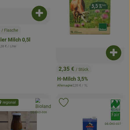
enkorb hinzufügen
Produkt zum Warenkorb hinzufügen
€
/ Flasche
:
ler Milch 0,5l
 Referenzpreis:
,38 €
/ Liter
Produkt
2,35 €
/ Stück
, Preis:
H-Milch 3,5%
, Referenzpreis:
Allemagne
2,35 €
/ 1L
, Herkunft:
, Verband:
, Verband:
regional
odukt zu Favouriten hinzufügen
Produkt zu Favouriten hinzuf
, Kontrollstelle:
DE-ÖKO-006
, Kontrollstelle:
DE-ÖKO-037