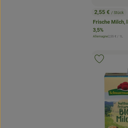
2,55 €
/ Stück
, Preis:
Frische Milch, 
3,5%
, Referenzprei
Allemagne
2,55 €
/ 1L
, Herkunft:
Produkt zu 