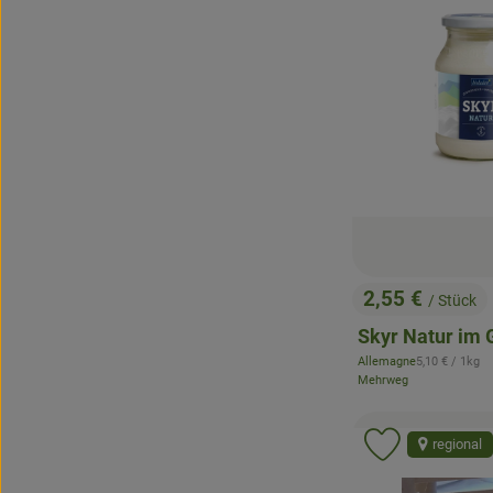
2,55 €
/ Stück
, Preis:
Skyr Natur im 
, Referenzprei
Allemagne
5,10 €
/ 1kg
, Herkunft:
Mehrweg
regional
Produkt zu 