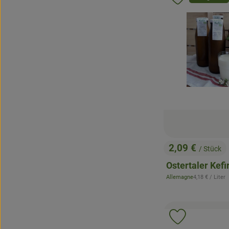
Produkt zu 
2,09 €
/ Stück
, Preis:
Ostertaler Kefir
, Referenzprei
Allemagne
4,18 €
/ Liter
, Herkunft:
Produkt zu 