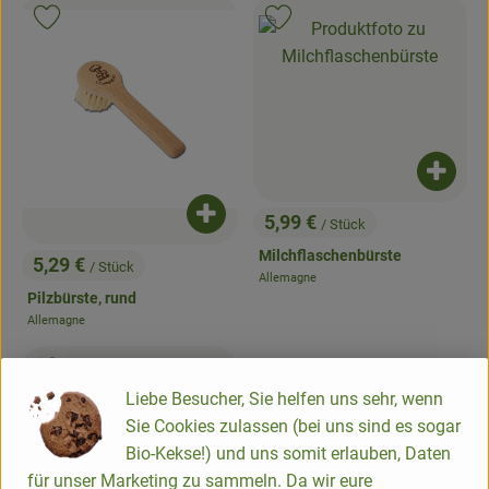
, Verband:
, Ver
Produkt zu Favouriten hinzufügen
Produkt zu Favouriten hinzufügen
Produk
Produkt zum Warenkorb hinzufügen
5,99 €
/ Stück
, Preis:
Milchflaschenbürste
5,29 €
/ Stück
, Preis:
Allemagne
, Herkunft:
Pilzbürste, rund
Allemagne
, Herkunft:
, Verband:
Produkt zu Favouriten hinzufügen
Liebe Besucher, Sie helfen uns sehr, wenn
Sie Cookies zulassen (bei uns sind es sogar
Bio-Kekse!) und uns somit erlauben, Daten
für unser Marketing zu sammeln. Da wir eure