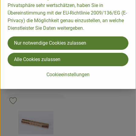
Privatsphäre sehr wertschätzen, haben Sie in
Produkt zum Warenkorb hinzufügen
Übereinstimmung mit der EU-Richtlinie 2009/136/EG (E-
Privacy) die Möglichkeit genau einzustellen, an welche
4,99 €
/ Stück
, Preis:
Dienstleister Sie Daten weitergeben.
Spülbürste Fibre
Allemagne
, Herkunft:
Nur notwendige Cookies zulassen
Alternativen zu Folie,
Alle Cookies zulassen
Backpapier...
Cookieeinstellungen
, Kontrollstelle:
.
, Verband:
Produkt zu Favouriten hinzufügen