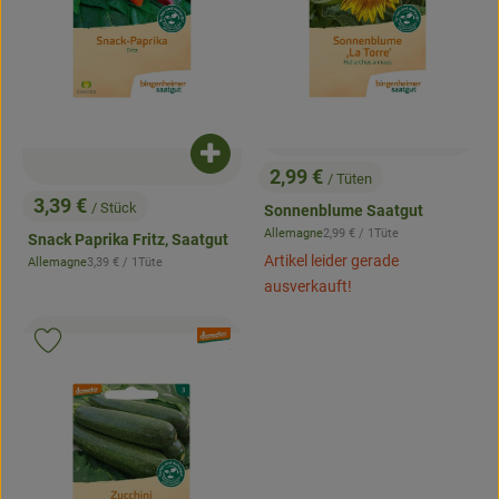
Produkt zum Warenkorb hinzufügen
2,99 €
/ Tüten
, Preis:
3,39 €
/ Stück
Sonnenblume Saatgut
, Preis:
, Referenzpreis:
Allemagne
2,99 €
/ 1Tüte
Snack Paprika Fritz, Saatgut
, Herkunft:
Artikel leider gerade
, Referenzpreis:
Allemagne
3,39 €
/ 1Tüte
, Herkunft:
ausverkauft!
, Verband:
Produkt zu Favouriten hinzufügen
, Kontrollstelle:
.