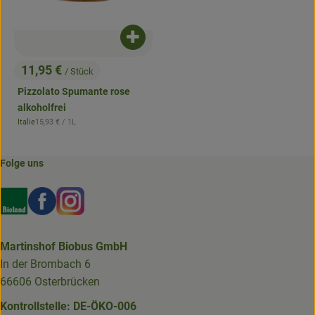
Produkt zum Warenkorb hinzufügen
11,95 €
/ Stück
, Preis:
Pizzolato Spumante rose
alkoholfrei
, Referenzpreis:
Italie
15,93 €
/ 1L
, Herkunft:
Folge uns
Externer Link zu https://www.bioland.de/verbraucher
Externer Link zu https://www.facebook.com/martin
Externer Link zu https://www.instagram.com/b
Martinshof Biobus GmbH
In der Brombach 6
66606 Osterbrücken
Kontrollstelle: DE-ÖKO-006