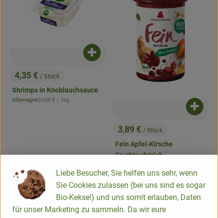
Produkt zum Warenkorb hinzufügen
4,35 €
/ Stück
, Preis:
Shrimps in Knoblauchsauce
, Referenzpreis:
Allemagne
34,80 €
/ 1kg
, Herkunft:
Produk
3,89 €
/ Stück
, Preis:
Fein Apfel-Kirsche
Fruchtaufstrich
, Referenzpreis:
DV
13,89 €
/ 1kg
, Herkunft:
Liebe Besucher, Sie helfen uns sehr, wenn
Sie Cookies zulassen (bei uns sind es sogar
, Verband:
, Verband:
Produkt zu Favouriten hinzufügen
Produkt zu Favouriten hinzufügen
, Kontrollstelle:
IT-BIO-007
Bio-Kekse!) und uns somit erlauben, Daten
, Kontrollstelle:
HU-ÖKO-02
für unser Marketing zu sammeln. Da wir eure