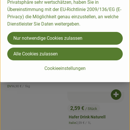
Privatsphäre sehr wertschätzen, haben Sie in
Übereinstimmung mit der EU-Richtlinie 2009/136/EG (E-
Privacy) die Möglichkeit genau einzustellen, an welche
Dienstleister Sie Daten weitergeben.
Nur notwendige Cookies zulassen
Alle Cookies zulassen
Produkt zum Warenkorb hinzufügen
Cookieeinstellungen
9,69 €
/ Stück
, Preis:
Instant Kaffee Gourmet
, Referenzpreis:
DV
96,90 €
/ 1kg
, Herkunft:
Produk
2,59 €
/ Stück
, Preis:
Hafer Drink Naturell
, Referenzpreis:
Italie
2,59 €
/ 1L
, Herkunft: