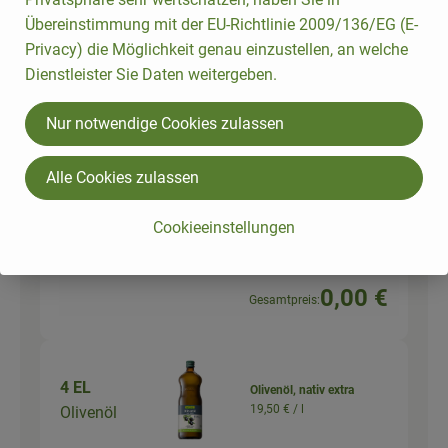
Übereinstimmung mit der EU-Richtlinie 2009/136/EG (E-
Privacy) die Möglichkeit genau einzustellen, an welche
Du hast sicher:
Dienstleister Sie Daten weitergeben.
Nur notwendige Cookies zulassen
Bundzwiebeln, deutsche
1 Stk
Ernte
Alle Cookies zulassen
Zwiebeln
4,99 € /
1Bund
Cookieeinstellungen
Bund
Auswahl ändern
Artikelanzahl verringer
Artikelanz
0,00 €
Gesamtpreis:
4 EL
Olivenöl, nativ extra
19,50 € /
l
Olivenöl