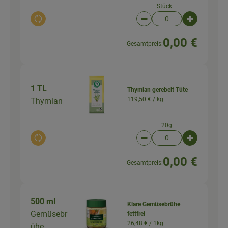
Stück
Auswahl ändern
Artikelanzahl verringer
Artikelanz
0,00 €
Gesamtpreis:
1 TL
Thymian gerebelt Tüte
119,50 € /
kg
Thymian
20g
Auswahl ändern
Artikelanzahl verringer
Artikelanz
0,00 €
Gesamtpreis:
500 ml
Klare Gemüsebrühe
Gemüsebr
fettfrei
26,48 € /
1kg
ühe