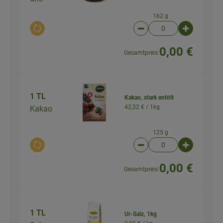
162 g
Auswahl ändern
Artikelanzahl verringer
Artikelanz
0,00 €
Gesamtpreis:
1 TL
Kakao, stark entölt
42,32 € /
1kg
Kakao
125 g
Auswahl ändern
Artikelanzahl verringer
Artikelanz
0,00 €
Gesamtpreis:
1 TL
Ur-Salz, 1kg