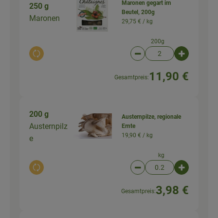
Maronen gegart im
250 g
Beutel, 200g
Maronen
29,75 € /
kg
200g
Auswahl ändern
Artikelanzahl verringer
Artikelanz
11,90 €
Gesamtpreis:
200 g
Austernpilze, regionale
Austernpilz
Ernte
19,90 € /
kg
e
kg
Auswahl ändern
Artikelanzahl verringer
Artikelanz
3,98 €
Gesamtpreis: