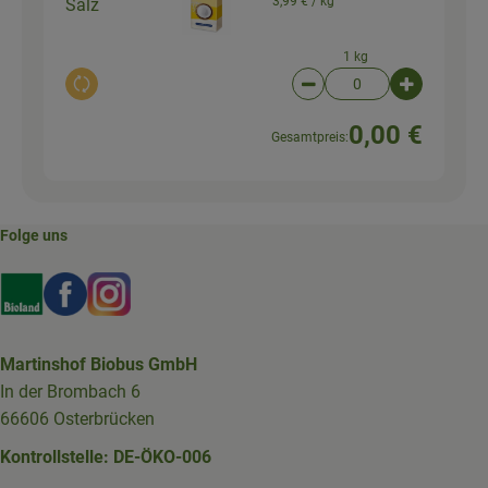
3,99 € /
kg
Salz
1 kg
Auswahl ändern
Artikelanzahl verringer
Artikelanz
0,00 €
Gesamtpreis:
Folge uns
Externer Link zu https://www.bioland.de/verbraucher
Externer Link zu https://www.facebook.com/martin
Externer Link zu https://www.instagram.com/b
Martinshof Biobus GmbH
In der Brombach 6
66606 Osterbrücken
Kontrollstelle: DE-ÖKO-006