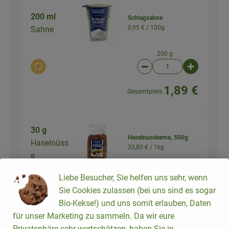
200 ml
Schlagsahne
0,95 € /
100g
Sahne
200 g
Auswahl ändern
Artikelanzahl verringer
Artikelanz
1,89 €
Gesamtpreis:
30 g
Haselnusskerne, 500g
Haselnüss
33,80 € /
1kg
e
500 g
Liebe Besucher, Sie helfen uns sehr, wenn
Auswahl ändern
Sie Cookies zulassen (bei uns sind es sogar
Artikelanzahl verringer
Artikelanz
Bio-Kekse!) und uns somit erlauben, Daten
16,90 €
Gesamtpreis:
für unser Marketing zu sammeln. Da wir eure
Privatsphäre sehr wertschätzen, haben Sie in