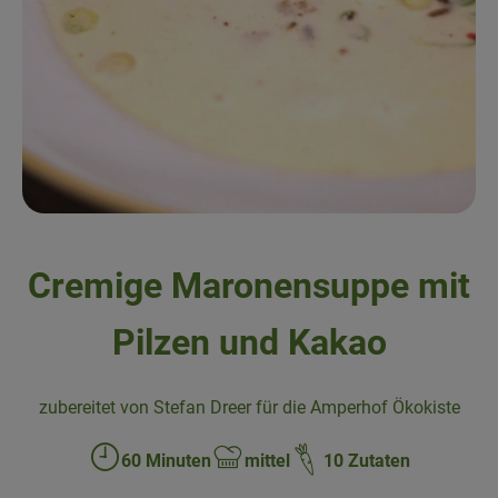
Obst & Gemüse
Kühltheke
Backwaren
Naturwaren
Getränke
Cremige Maronensuppe mit
Gutscheine & Geschenkideen
Pilzen und Kakao
So geht's
zubereitet von Stefan Dreer für die Amperhof Ökokiste
Schnupperangebote
60 Minuten
mittel
10 Zutaten
Über uns
Zubreitungszeit:
Schwierigkeit: