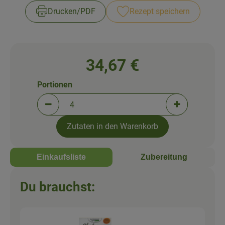
Newsletter
Drucken​/​PDF
Rezept speichern
34,67 €
Portionen
Portionen verringern (aktuell 4 Portionen ausgewä
Portionen erh
Zutaten in den Warenkorb
Einkaufsliste
Zubereitung
Du brauchst: