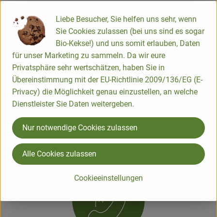
Vielleicht fahren wir ja doch zu Dir oder
Liebe Besucher, Sie helfen uns sehr, wenn
vergrößern demnächst unser Liefergebiet.
Sie Cookies zulassen (bei uns sind es sogar
Bio-Kekse!) und uns somit erlauben, Daten
Zur PLZ-Eingabe
für unser Marketing zu sammeln. Da wir eure
Privatsphäre sehr wertschätzen, haben Sie in
Übereinstimmung mit der EU-Richtlinie 2009/136/EG (E-
Privacy) die Möglichkeit genau einzustellen, an welche
Dienstleister Sie Daten weitergeben.
Du hast noch Fragen? Schau doch mal hier.
Nur notwendige Cookies zulassen
Oder möchtest Du persönlich beraten werden?
Dann melde Dich bei uns:
Alle Cookies zulassen
Cookieeinstellungen