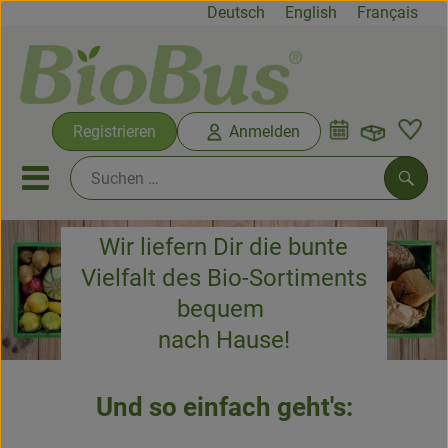
Deutsch
English
Français
Warenko
Registrieren
Anmelden
Link
Mobiles Menu öffnen oder sc
Such
Wir liefern Dir die bunte
Biokisten
Vielfalt des Bio-Sortiments
bequem
Rezepte
nach Hause!
Neues & Angebote
Und so einfach geht's:
Biokisten
Produkte vom Hof