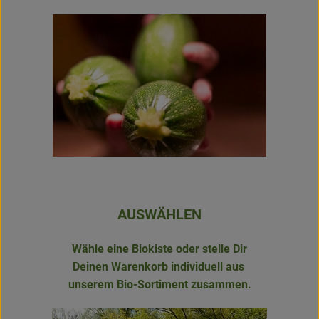
Obst & Gemüse
Kühltheke
Backwaren
Naturwaren
Getränke
Gutscheine & Geschenkideen
AUSWÄHLEN
So geht's
Wähle eine Biokiste oder stelle Dir
Deinen Warenkorb individuell aus
Schnupperangebote
unserem Bio-Sortiment zusammen.
Über uns